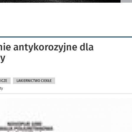
ie antykorozyjne dla
ży
ICZE
LAKIERNICTWO CIEKŁE
ty