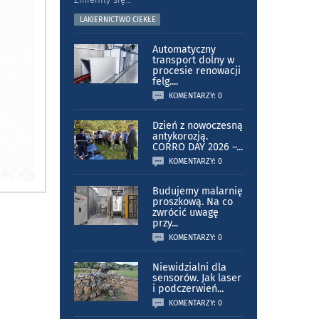
LAKIERNICTWO CIEKŁE
Automatyczny
transport dolny w
procesie renowacji
felg.
...
KOMENTARZY: 0
Dzień z nowoczesną
antykorozją.
CORRO DAY 2026 –
...
KOMENTARZY: 0
Budujemy malarnię
proszkową. Na co
zwrócić uwagę
przy
...
KOMENTARZY: 0
Niewidzialni dla
sensorów. Jak laser
i podczerwień
...
KOMENTARZY: 0