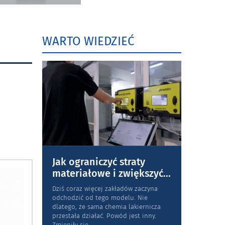
WARTO WIEDZIEĆ
Jak ograniczyć straty
materiałowe i zwiększyć
...
Dziś coraz więcej zakładów zaczyna
odchodzić od tego modelu. Nie
dlatego, że sama chemia lakiernicza
przestała działać. Powód jest inny.
Zmieniły się
...