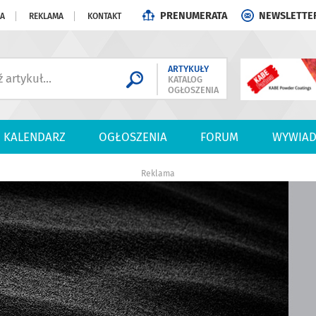
PRENUMERATA
NEWSLETTE
JA
REKLAMA
KONTAKT
ARTYKUŁY
KATALOG
OGŁOSZENIA
KALENDARZ
OGŁOSZENIA
FORUM
WYWIAD
Reklama