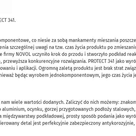
CT 341.
omponentowe, co niesie za sobą mankamenty mieszania poszcz
nia szczególnej uwagi na tzw. czas życia produktu po zmieszani
 firmy NOVOL uczyniło krok do przodu i stworzyło podkład rea
ę, przewyższa konkurencyjne rozwiązania. PROTECT 341 jako wyr
waniu i aplikacji. Ogromną zaletą produktu jest brak strat zwią
onieważ będąc wyrobem jednokomponentowym, jego czas życia j
 nam wiele wartości dodanych. Zaliczyć do nich możemy: znakom
 aluminium, ocynku, gorzej przygotowanych podłoży stalowych,
nia międzywarstwy podkładowej, prosty sposób podania jako wyr
rowany detal jest perfekcyjnie zabezpieczony antykorozyjnie,