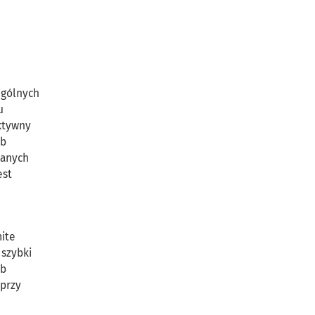
ególnych
u
ktywny
ób
zanych
est
ite
 szybki
ób
 przy