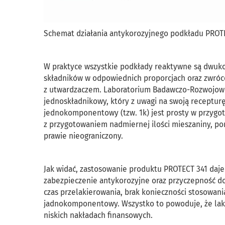
Schemat działania antykorozyjnego podkładu PROTE
W praktyce wszystkie podkłady reaktywne są dwuk
składników w odpowiednich proporcjach oraz zwróce
z utwardzaczem. Laboratorium Badawczo-Rozwojowe
jednoskładnikowy, który z uwagi na swoją receptur
jednokomponentowy (tzw. 1k) jest prosty w przygoto
z przygotowaniem nadmiernej ilości mieszaniny, p
prawie nieograniczony.
Jak widać, zastosowanie produktu PROTECT 341 daje
zabezpieczenie antykorozyjne oraz przyczepność do
czas przelakierowania, brak konieczności stosowa
jadnokomponentowy. Wszystko to powoduje, że lakie
niskich nakładach finansowych.