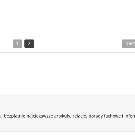
1
2
Nas
j bezpłatnie najciekawsze artykuły, relacje, porady fachowe i info