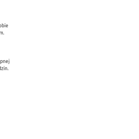
obie
m.
ępnej
zin.