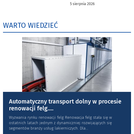
5 sierpnia 2026
WARTO WIEDZIEĆ
Automatyczny transport dolny w procesie
renowacji felg.
...
Wyzwania rynku renowacji felg Renowacja felg stała się w
ostatnich latach jednym z dynamiczniej rozwijających się
segmentów branży usług lakierniczych. Dla
...