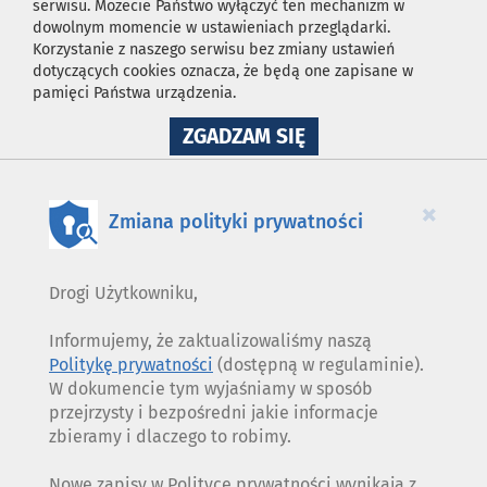
serwisu. Możecie Państwo wyłączyć ten mechanizm w
dowolnym momencie w ustawieniach przeglądarki.
Korzystanie z naszego serwisu bez zmiany ustawień
dotyczących cookies oznacza, że będą one zapisane w
pamięci Państwa urządzenia.
NA
ZGADZAM SIĘ
WYKORZYSTANIE
PLIKÓW
COOKIES
×
Zmiana polityki prywatności
Drogi Użytkowniku,
Informujemy, że zaktualizowaliśmy naszą
Politykę prywatności
(dostępną w regulaminie).
W dokumencie tym wyjaśniamy w sposób
przejrzysty i bezpośredni jakie informacje
zbieramy i dlaczego to robimy.
Nowe zapisy w Polityce prywatności wynikają z