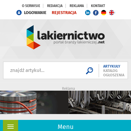
O SERWISIE
REDAKCJA
REKLAMA
KONTAKT
LOGOWANIE
REJESTRACJA
ARTYKUŁY
KATALOG
OGŁOSZENIA
Reklama
Menu
Rozwiń