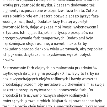
krótką przydatność do użytku. Z czasem dodawano też
pigmenty rozpuszczone w oleju, tzw. faza tłusta. Żółtko
kurze pełniło rolę emulgatora pozwalającego łączyć fazę
wodną z fazą tłustą. Dodatek fazy tłustej wydłużył
żywotność farb, dając większe możliwości wykonawcom i
artystom. Istnieją setki, jeśli nie tysiące przepisów na
przygotowywanie farb temperowych. Dodatkami były
najróżniejsze oleje roślinne, a nawet mleko. Farby
nakładano bardzo cienko w wielu warstwach, aby zapobiec
ich pękaniu, dzięki czemu uzyskiwano wysoki połysk
powłok.
Zastosowanie farb olejnych do malowania przedmiotów
użytkowych datuje się na początek XII w. Były to farby na
bazie wysychających olejów roślinnych i każdy warsztat
produkujący przedmioty metalowe lub drewniane miał swoje
sekretne przepisy wytwarzania i nanoszenia farb. Do
produkcji farb używano różnych olejów roślinnych i
zwierzęcych, głównie rybich. Najbardziej powszechne były
farby na bazie oleju lnianego, słonecznikowego, z orzechów