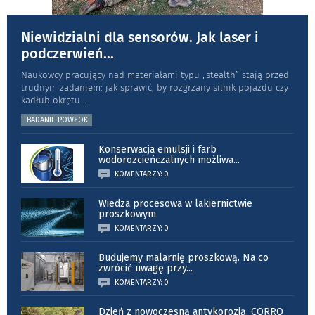
Niewidzialni dla sensorów. Jak laser i
podczerwień
...
Naukowcy pracujący nad materiałami typu „stea­lth” stają przed
trudnym zadaniem: jak sprawić, by rozgrzany silnik pojazdu czy
kadłub okrętu
...
BADANIE POWŁOK
Konserwacja emulsji i farb
wodorozcieńczalnych możliwa
...
KOMENTARZY: 0
Wiedza procesowa w lakiernictwie
proszkowym
KOMENTARZY: 0
Budujemy malarnię proszkową. Na co
zwrócić uwagę przy
...
KOMENTARZY: 0
Dzień z nowoczesną antykorozją. CORRO