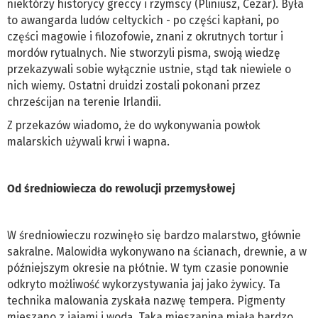
niektórzy historycy greccy i rzymscy (Pliniusz, Cezar). Była
to awangarda ludów celtyckich - po części kapłani, po
części magowie i filozofowie, znani z okrutnych tortur i
mordów rytualnych. Nie stworzyli pisma, swoją wiedzę
przekazywali sobie wyłącznie ustnie, stąd tak niewiele o
nich wiemy. Ostatni druidzi zostali pokonani przez
chrześcijan na terenie Irlandii.
Z przekazów wiadomo, że do wykonywania powłok
malarskich używali krwi i wapna.
Od średniowiecza do rewolucji przemysłowej
W średniowieczu rozwinęło się bardzo malarstwo, głównie
sakralne. Malowidła wykonywano na ścianach, drewnie, a w
późniejszym okresie na płótnie. W tym czasie ponownie
odkryto możliwość wykorzystywania jaj jako żywicy. Ta
technika malowania zyskała nazwę tempera. Pigmenty
mieszano z jajami i wodą. Taka mieszanina miała bardzo