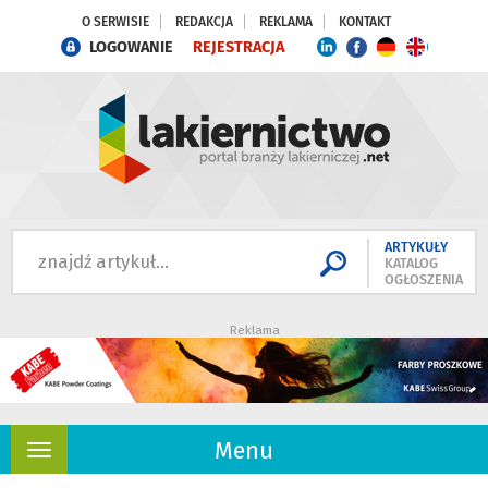
O SERWISIE
REDAKCJA
REKLAMA
KONTAKT
LOGOWANIE
REJESTRACJA
ARTYKUŁY
KATALOG
OGŁOSZENIA
Reklama
Menu
Rozwiń
nawigację