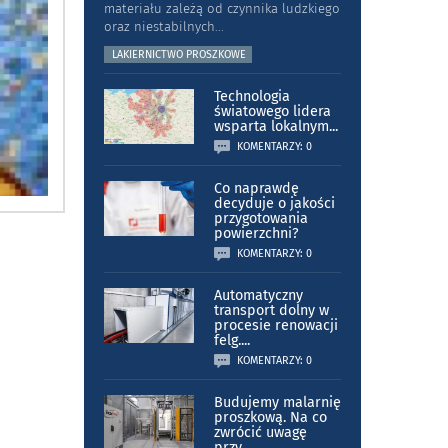
materiału zależą od czynnika ludzkiego
oraz niestabilnych
...
LAKIERNICTWO PROSZKOWE
Technologia
światowego lidera
wsparta lokalnym
...
KOMENTARZY: 0
Co naprawdę
decyduje o jakości
przygotowania
powierzchni?
KOMENTARZY: 0
Automatyczny
transport dolny w
procesie renowacji
felg.
...
KOMENTARZY: 0
Budujemy malarnię
proszkową. Na co
zwrócić uwagę
przy
...