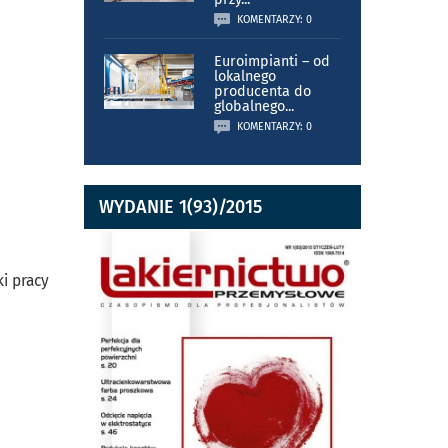
KOMENTARZY: 0
Euroimpianti – od
lokalnego
producenta do
globalnego
...
KOMENTARZY: 0
WYDANIE 1(93)/2015
i pracy