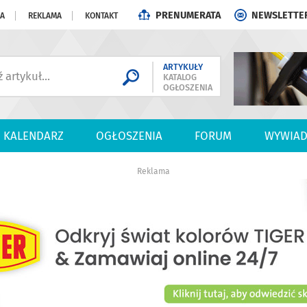
PRENUMERATA
NEWSLETTE
JA
REKLAMA
KONTAKT
ARTYKUŁY
KATALOG
OGŁOSZENIA
KALENDARZ
OGŁOSZENIA
FORUM
WYWIAD
Reklama