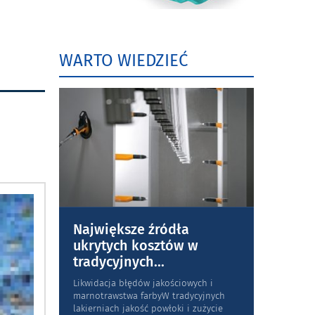
WARTO WIEDZIEĆ
Największe źródła
ukrytych kosztów w
tradycyjnych
...
Likwidacja błędów jakościowych i
marnotrawstwa farbyW tradycyjnych
lakierniach jakość powłoki i zużycie