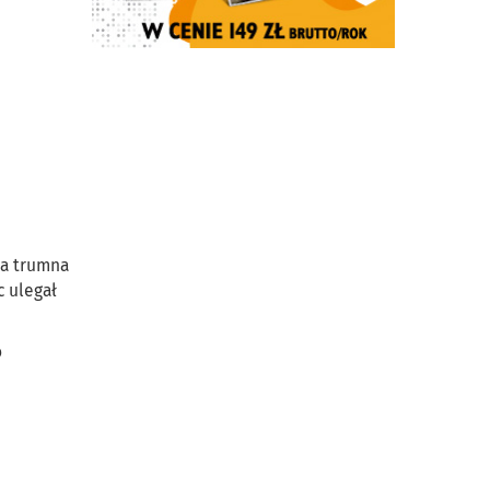
na trumna
c ulegał
o