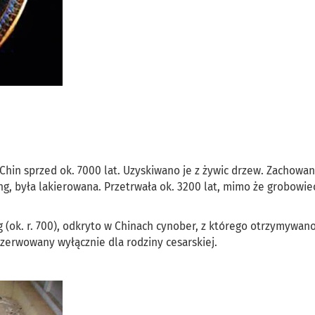
 Chin sprzed ok. 7000 lat. Uzyskiwano je z żywic drzew. Zachowa
ng, była lakierowana. Przetrwała ok. 3200 lat, mimo że grobowie
g (ok. r. 700), odkryto w Chinach cynober, z którego otrzymywan
zerwowany wyłącznie dla rodziny cesarskiej.