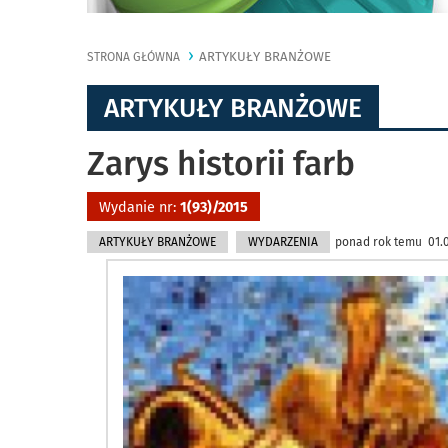
ARTYKUŁY BRANŻOWE
STRONA GŁÓWNA
ARTYKUŁY BRANŻOWE
Zarys historii farb
Wydanie nr:
1(93)/2015
ARTYKUŁY BRANŻOWE
WYDARZENIA
ponad rok temu 01.01