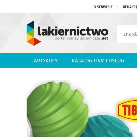
O SERWISIE
REDAKC
ARTYKUŁY
KATALOG FIRM I USŁUG