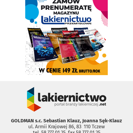
GOLDMAN s.c. Sebastian Klauz, Joanna Sęk-Klauz
ul. Armii Krajowej 86, 83 ­ 110 Tczew
tel. 58 777 01 25, fax 58 777 01 25