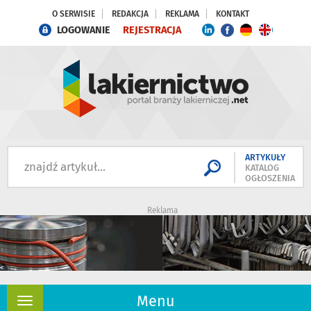
O SERWISIE
REDAKCJA
REKLAMA
KONTAKT
LOGOWANIE
REJESTRACJA
ARTYKUŁY
KATALOG
OGŁOSZENIA
Reklama
Menu
Rozwiń