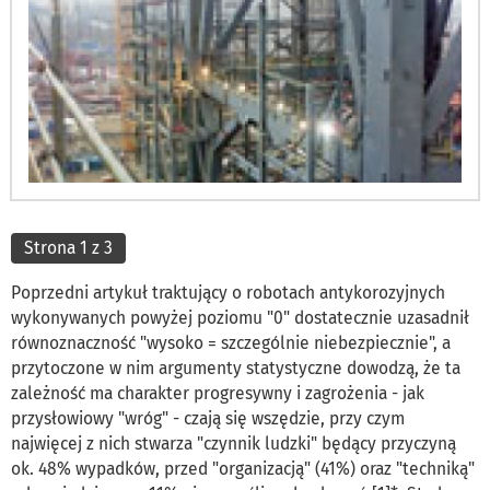
Strona 1 z 3
Poprzedni artykuł traktujący o robotach antykorozyjnych
wykonywanych powyżej poziomu "0" dostatecznie uzasadnił
równoznaczność "wysoko = szczególnie niebezpiecznie", a
przytoczone w nim argumenty statystyczne dowodzą, że ta
zależność ma charakter progresywny i zagrożenia - jak
przysłowiowy "wróg" - czają się wszędzie, przy czym
najwięcej z nich stwarza "czynnik ludzki" będący przyczyną
ok. 48% wypadków, przed "organizacją" (41%) oraz "techniką"