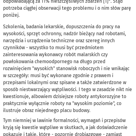
odpowiadającą za 11% nieszczęśliwych zdarzeń [1]*. Stąd
potrzeba ciągłej obserwacji tego problemu i o nim słów parę
poniżej.
Szkolenia, badania lekarskie, dopuszczenia do pracy na
wysokości, sprzęt ochronny, nadzór bieżący nad robotami,
narzędzia i urządzenia techniczne oraz szereg innych
czynników - wszystko to musi być przedmiotem
zainteresowania wykonawcy robót malarskich czy
powłokowania chemoodpornego na długo przed
rozwinięciem "wysokich" stanowisk roboczych i nie wnikając
w szczegóły: musi być wykonane zgodnie z prawem i
przepisami lokalnymi oraz spisane a także zatwierdzone w
sposób niestwarzający wątpliwości. I tego w zasadzie nikt nie
kwestionuje, albowiem dzisiejsze roboty antykorozyjne to
praktycznie wyłącznie roboty na "wysokim poziomie", co
ilustruje obraz niejednego placu budowy.
Tym niemniej w lawinie formalności, wymagań i przepisów
kryją się kwestie wątpliwe w skutkach, a jak doświadczenie
pokazuje i takie, które - pozornie drobiazgowe - zamiast