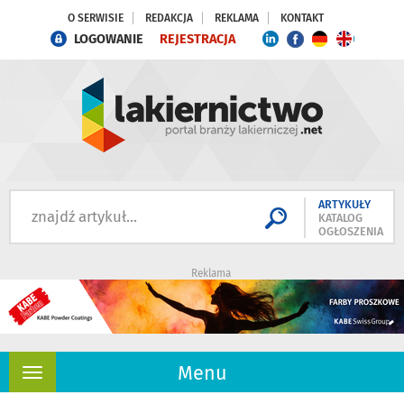
O SERWISIE
REDAKCJA
REKLAMA
KONTAKT
LOGOWANIE
REJESTRACJA
ARTYKUŁY
KATALOG
OGŁOSZENIA
Reklama
Menu
Rozwiń
nawigację