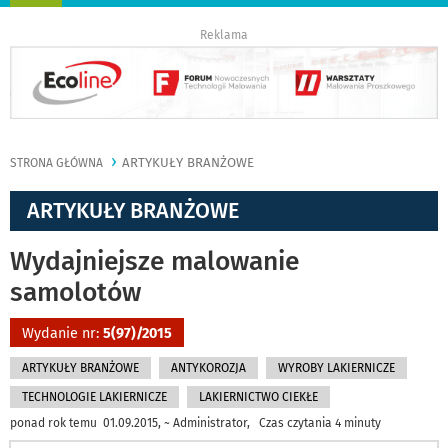
nawigację
Reklama
ARTYKUŁY BRANŻOWE
STRONA GŁÓWNA
ARTYKUŁY BRANŻOWE
Wydajniejsze malowanie
samolotów
Wydanie nr:
5(97)/2015
ARTYKUŁY BRANŻOWE
ANTYKOROZJA
WYROBY LAKIERNICZE
TECHNOLOGIE LAKIERNICZE
LAKIERNICTWO CIEKŁE
ponad rok temu 01.09.2015, ~ Administrator, Czas czytania 4 minuty