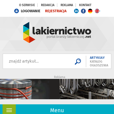
O SERWISIE
REDAKCJA
REKLAMA
KONTAKT
LOGOWANIE
REJESTRACJA
ARTYKUŁY
KATALOG
OGŁOSZENIA
Reklama
Menu
Rozwiń