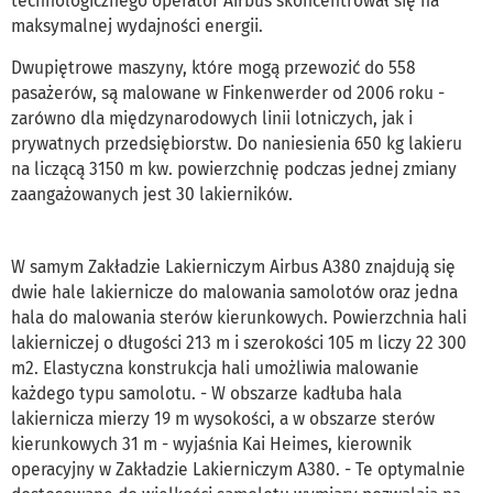
technologicznego operator Airbus skoncentrował się na
maksymalnej wydajności energii.
Dwupiętrowe maszyny, które mogą przewozić do 558
pasażerów, są malowane w Finkenwerder od 2006 roku -
zarówno dla międzynarodowych linii lotniczych, jak i
prywatnych przedsiębiorstw. Do naniesienia 650 kg lakieru
na liczącą 3150 m kw. powierzchnię podczas jednej zmiany
zaangażowanych jest 30 lakierników.
W samym Zakładzie Lakierniczym Airbus A380 znajdują się
dwie hale lakiernicze do malowania samolotów oraz jedna
hala do malowania sterów kierunkowych. Powierzchnia hali
lakierniczej o długości 213 m i szerokości 105 m liczy 22 300
m2. Elastyczna konstrukcja hali umożliwia malowanie
każdego typu samolotu. - W obszarze kadłuba hala
lakiernicza mierzy 19 m wysokości, a w obszarze sterów
kierunkowych 31 m - wyjaśnia Kai Heimes, kierownik
operacyjny w Zakładzie Lakierniczym A380. - Te optymalnie