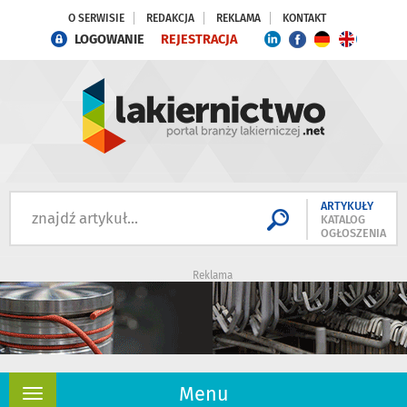
O SERWISIE
REDAKCJA
REKLAMA
KONTAKT
LOGOWANIE
REJESTRACJA
ARTYKUŁY
KATALOG
OGŁOSZENIA
Reklama
Menu
Rozwiń