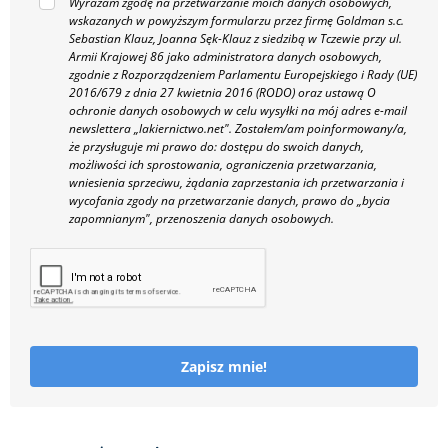
Wyrażam zgodę na przetwarzanie moich danych osobowych,
wskazanych w powyższym formularzu przez firmę Goldman s.c.
Sebastian Klauz, Joanna Sęk-Klauz z siedzibą w Tczewie przy ul.
Armii Krajowej 86 jako administratora danych osobowych,
zgodnie z Rozporządzeniem Parlamentu Europejskiego i Rady (UE)
2016/679 z dnia 27 kwietnia 2016 (RODO) oraz ustawą O
ochronie danych osobowych w celu wysyłki na mój adres e-mail
newslettera „lakiernictwo.net".
Zostałem/am poinformowany/a,
że przysługuje mi prawo do: dostępu do swoich danych,
możliwości ich sprostowania, ograniczenia przetwarzania,
wniesienia sprzeciwu, żądania zaprzestania ich przetwarzania i
wycofania zgody na przetwarzanie danych, prawo do „bycia
zapomnianym", przenoszenia danych osobowych.
Zapisz mnie!