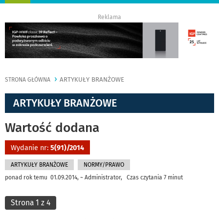
nawigację
Reklama
ARTYKUŁY BRANŻOWE
STRONA GŁÓWNA
ARTYKUŁY BRANŻOWE
Wartość dodana
Wydanie nr:
5(91)/2014
ARTYKUŁY BRANŻOWE
NORMY/PRAWO
ponad rok temu 01.09.2014, ~ Administrator, Czas czytania 7 minut
Strona 1 z 4