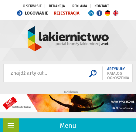
O SERWISIE
REDAKCJA
REKLAMA
KONTAKT
LOGOWANIE
REJESTRACJA
ARTYKUŁY
KATALOG
OGŁOSZENIA
Reklama
Menu
Rozwiń
nawigację