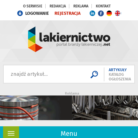
O SERWISIE
REDAKCJA
REKLAMA
KONTAKT
LOGOWANIE
REJESTRACJA
ARTYKUŁY
KATALOG
OGŁOSZENIA
Reklama
Menu
Rozwiń