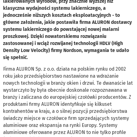
lakierowanych wyrobów, przy znacznie wyższej niż
klasyczna wydajności systemu lakierniczego, a
jednocześnie niższych kosztach eksploatacyjnych - to
główne założenia, jakie postawiła firma ALURON dostawcy
systemu lakierniczego do powstającej nowej malarni
proszkowej. Dzięki nowatorskiemu rozwiązaniu
zastosowanej i wciąż rozwijanej technologii HDLV (High
Density Low Velocity) firmy Nordson, wymagania te udało
się spełnić.
Firma ALURON Sp. z o.o. działa na polskim rynku od 2002
roku jako przedsiębiorstwo nastawione na wdrażanie
nowych technologii w branży okien i drzwi. Te dwanaście lat
wystarczyło by była obecnie doskonale rozpoznawana w
branży i zaliczana do europejskiej czołówki producentów. Z
produktami firmy ALURON identyfikuje się kilkuset
kontrahentów w kraju, a o silnej pozycji przedsiębiorstwa
świadczy miejsce w czołówce firm sprzedających systemy
aluminiowe oraz ekspansja na rynki Europy. Systemy
aluminiowe oferowane przez ALURON to nie tylko profile