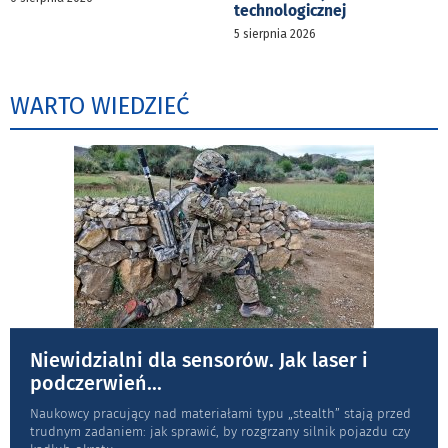
technologicznej
5 sierpnia 2026
WARTO WIEDZIEĆ
Niewidzialni dla sensorów. Jak laser i
podczerwień
...
Naukowcy pracujący nad materiałami typu „stea­lth” stają przed
trudnym zadaniem: jak sprawić, by rozgrzany silnik pojazdu czy