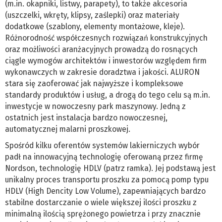
(m.in. okapniki, listwy, parapety), to także akcesoria
(uszczelki, wkręty, klipsy, zaślepki) oraz materiały
dodatkowe (szablony, elementy montażowe, kleje).
Różnorodność współczesnych rozwiązań konstrukcyjnych
oraz możliwości aranżacyjnych prowadzą do rosnących
ciągle wymogów architektów i inwestorów względem firm
wykonawczych w zakresie doradztwa i jakości. ALURON
stara się zaoferować jak najwyższe i kompleksowe
standardy produktów i usług, a drogą do tego celu są m.in.
inwestycje w nowoczesny park maszynowy. Jedną z
ostatnich jest instalacja bardzo nowoczesnej,
automatycznej malarni proszkowej.
Spośród kilku oferentów systemów lakierniczych wybór
padł na innowacyjną technologię oferowaną przez firmę
Nordson, technologię HDLV (patrz ramka). Jej podstawą jest
unikalny proces transportu proszku za pomocą pomp typu
HDLV (High Dencity Low Volume), zapewniających bardzo
stabilne dostarczanie o wiele większej ilości proszku z
minimalną ilością sprężonego powietrza i przy znacznie