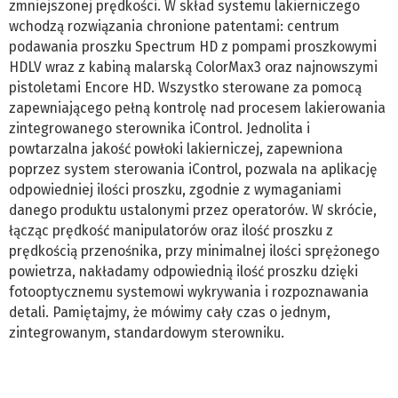
zmniejszonej prędkości. W skład systemu lakierniczego
wchodzą rozwiązania chronione patentami: centrum
podawania proszku Spectrum HD z pompami proszkowymi
HDLV wraz z kabiną malarską ColorMax3 oraz najnowszymi
pistoletami Encore HD. Wszystko sterowane za pomocą
zapewniającego pełną kontrolę nad procesem lakierowania
zintegrowanego sterownika iControl. Jednolita i
powtarzalna jakość powłoki lakierniczej, zapewniona
poprzez system sterowania iControl, pozwala na aplikację
odpowiedniej ilości proszku, zgodnie z wymaganiami
danego produktu ustalonymi przez operatorów. W skrócie,
łącząc prędkość manipulatorów oraz ilość proszku z
prędkością przenośnika, przy minimalnej ilości sprężonego
powietrza, nakładamy odpowiednią ilość proszku dzięki
fotooptycznemu systemowi wykrywania i rozpoznawania
detali. Pamiętajmy, że mówimy cały czas o jednym,
zintegrowanym, standardowym sterowniku.