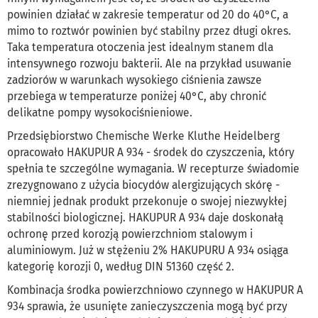
powinien działać w zakresie temperatur od 20 do 40°C, a
mimo to roztwór powinien być stabilny przez długi okres.
Taka temperatura otoczenia jest idealnym stanem dla
intensywnego rozwoju bakterii. Ale na przykład usuwanie
zadziorów w warunkach wysokiego ciśnienia zawsze
przebiega w temperaturze poniżej 40°C, aby chronić
delikatne pompy wysokociśnieniowe.
Przedsiębiorstwo Chemische Werke Kluthe Heidelberg
opracowało HAKUPUR A 934 - środek do czyszczenia, który
spełnia te szczególne wymagania. W recepturze świadomie
zrezygnowano z użycia biocydów alergizujących skórę -
niemniej jednak produkt przekonuje o swojej niezwykłej
stabilności biologicznej. HAKUPUR A 934 daje doskonałą
ochronę przed korozją powierzchniom stalowym i
aluminiowym. Już w stężeniu 2% HAKUPURU A 934 osiąga
kategorię korozji 0, według DIN 51360 część 2.
Kombinacja środka powierzchniowo czynnego w HAKUPUR A
934 sprawia, że usunięte zanieczyszczenia mogą być przy