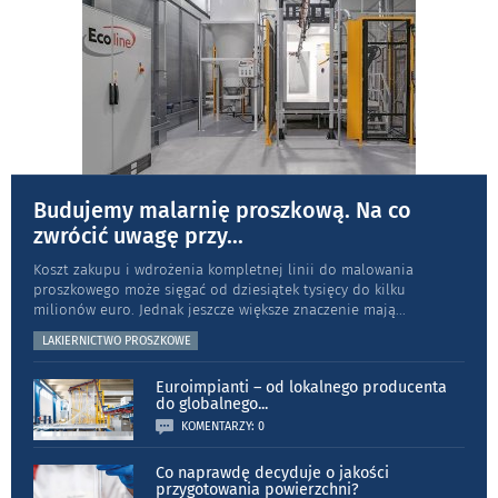
Budujemy malarnię proszkową. Na co
zwrócić uwagę przy
...
Koszt zakupu i wdrożenia kompletnej linii do malowania
proszkowego może sięgać od dziesiątek tysięcy do kilku
milionów euro. Jednak jeszcze większe znaczenie mają
...
LAKIERNICTWO PROSZKOWE
Euroimpianti – od lokalnego producenta
do globalnego
...
KOMENTARZY: 0
Co naprawdę decyduje o jakości
przygotowania powierzchni?