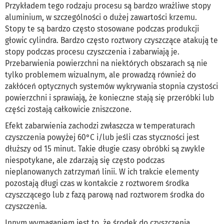
Przykładem tego rodzaju procesu są bardzo wrażliwe stopy
aluminium, w szczególności o dużej zawartości krzemu.
Stopy te są bardzo często stosowane podczas produkcji
głowic cylindra. Bardzo często roztwory czyszczące atakują te
stopy podczas procesu czyszczenia i zabarwiają je.
Przebarwienia powierzchni na niektórych obszarach są nie
tylko problemem wizualnym, ale prowadzą również do
zakłóceń optycznych systemów wykrywania stopnia czystości
powierzchni i sprawiają, że konieczne stają się przeróbki lub
części zostają całkowicie zniszczone.
Efekt zabarwienia zachodzi zwłaszcza w temperaturach
czyszczenia powyżej 60°C i/lub jeśli czas styczności jest
dłuższy od 15 minut. Takie długie czasy obróbki są zwykle
niespotykane, ale zdarzają się często podczas
nieplanowanych zatrzymań linii. W ich trakcie elementy
pozostają długi czas w kontakcie z roztworem środka
czyszczącego lub z fazą parową nad roztworem środka do
czyszczenia.
Innym wymaganiem jest to, że środek do czyszczenia