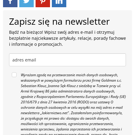
Zapisz się na newsletter
Bądź na bieżąco! Wpisz swój adres e-mail i otrzymuj
bezpłatnie najciekawsze artykuły, relacje, porady fachowe
i informacje o promocjach.
Wyrażam zgodę na przetwarzanie moich danych osobowych,
wskazanych w powyższym formularzu przez firmę Goldman s.c.
Sebastian Klauz, Joanna Sęk-Klauz z siedzibą w Tczewie przy ul.
Armii Krajowej 86 jako administratora danych osobowych,
zgodnie z Rozporządzeniem Parlamentu Europejskiego i Rady (UE)
2016/679 z dnia 27 kwietnia 2016 (RODO) oraz ustawą O
ochronie danych osobowych w celu wysyłki na mój adres e-mail
newslettera „lakiernictwo.net".
Zostałem/am poinformowany/a,
że przysługuje mi prawo do: dostępu do swoich danych,
możliwości ich sprostowania, ograniczenia przetwarzania,
wniesienia sprzeciwu, żądania zaprzestania ich przetwarzania i
wycofania zgody na przetwarzanie danych, prawo do „bycia