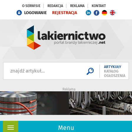
O SERWISIE
REDAKCJA
REKLAMA
KONTAKT
LOGOWANIE
REJESTRACJA
ARTYKUŁY
KATALOG
OGŁOSZENIA
Reklama
Menu
Rozwiń