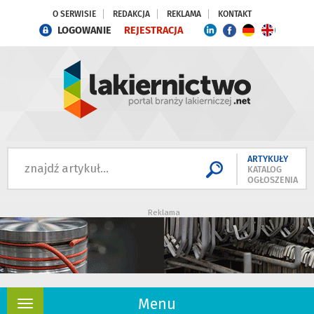
O SERWISIE
REDAKCJA
REKLAMA
KONTAKT
LOGOWANIE
REJESTRACJA
ARTYKUŁY
KATALOG
OGŁOSZENIA
Reklama
Menu
Rozwiń