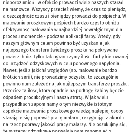
nieporozumień i w efekcie prowadzi wiele naszych starań
na manowce. Wszyscy przecież wiemy, że czas to pieniądz,
a oszczędność czasu i pieniędzy prowadzi do pośpiechu. W
malowaniu proszkowym pośpiech bardzo często obniża
efektywność malowania w najbardziej newralgicznym dla
procesu momencie - podczas aplikacji farby. Wtedy, gdy
naszym głównym celem powinno być uzyskanie jak
najlepszego transferu świeżego proszku na pokrywane
powierzchnie. Tylko tak ograniczymy ilości farby kierowanej
do urządzeń odzyskowych w celu ponownego napylenia.
Nawet, jeśli z jakichś względów (np. malowanie bardzo
krótkich serii), nie prowadzimy odzysku, to szczególnie
powinno nam zależeć na jak najlepszym transferze proszku.
Przecież ta ilość, która opadnie na podłogę kabiny będzie
odpadem produkcyjnym i naszą stratą. W jak wielu
przypadkach zapominamy o tym niezwykle istotnym
aspekcie malowania proszkowego wiedzą najlepiej osoby
starające się poprawić pracę malarni, rezygnując z akordu
na rzecz poprawy jakości pracy malarzy. Nie oszukujmy się,
że systemy odzyskowe pozwalają nam zapomnieć o