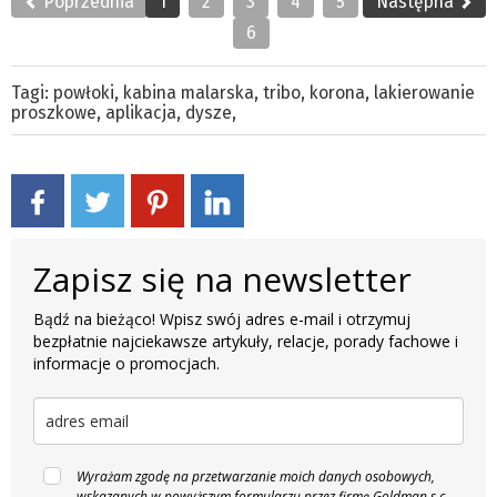
Poprzednia
1
2
3
4
5
Następna
6
Tagi:
powłoki
,
kabina malarska
,
tribo
,
korona
,
lakierowanie
proszkowe
,
aplikacja
,
dysze
,
Zapisz się na newsletter
Bądź na bieżąco! Wpisz swój adres e-mail i otrzymuj
bezpłatnie najciekawsze artykuły, relacje, porady fachowe i
informacje o promocjach.
Wyrażam zgodę na przetwarzanie moich danych osobowych,
wskazanych w powyższym formularzu przez firmę Goldman s.c.