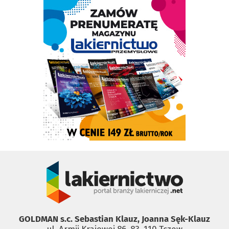
GOLDMAN s.c. Sebastian Klauz, Joanna Sęk-Klauz
ul. Armii Krajowej 86, 83 ­ 110 Tczew