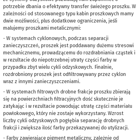
potrzebie dbania o efektywny transfer świeżego proszku. W
zależności od stosowanego typu kabin proszkowych mamy
dwie możliwości, plus dodatkowe ograniczenia, jeśli
malujemy proszkami metalicznymi:
- W systemach cyklonowych, podczas separacji
zanieczyszczeń, proszek jest poddawany dużemu stresowi
mechanicznemu, prowadzącemu do rozdrabniania cząstek i
w rezultacie do niepotrzebnej utraty części farby w
przypadku zbyt wielu cykli odzyskowych. Finalnie,
rozdrobniony proszek jest odfiltrowywany przez cyklon
wraz z innymi zanieczyszczeniami.
- W systemach filtrowych drobne frakcje proszku zbierają
się na powierzchniach filtracyjnych dość skutecznie je
zatykając i w rezultacie powodując utratę części materiału
powłokowego, który nie zostaje wykorzystany. Wzrost
liczby cykli odzyskowych pogłębia separację drobnych
frakcji i zwiększa ilość farby przekazywanej do utylizacji.
- Farby zawierające pigment metaliczny, zależnie od