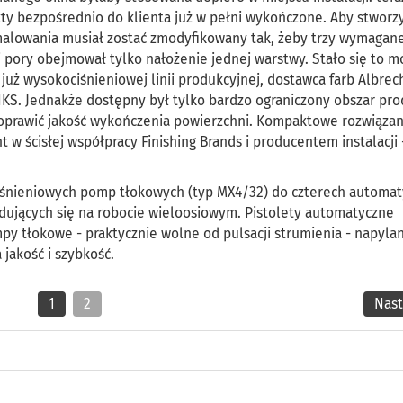
ty bezpośrednio do klienta już w pełni wykończone. Aby stworz
malowania musiał zostać zmodyfikowany tak, żeby trzy wymagan
 pory obejmował tylko nałożenie jednej warstwy. Stało się to m
uż wysokociśnieniowej linii produkcyjnej, dostawca farb Albrech
INKS. Jednakże dostępny był tylko bardzo ograniczony obszar prod
oprawić jakość wykończenia powierzchni. Kompaktowe rozwiązan
w ścisłej współpracy Finishing Brands i producentem instalacji 
iśnieniowych pomp tłokowych (typ MX4/32) do czterech automa
dujących się na robocie wieloosiowym. Pistolety automatyczne
y tłokowe - praktycznie wolne od pulsacji strumienia - napylan
jakość i szybkość.
1
2
Nas