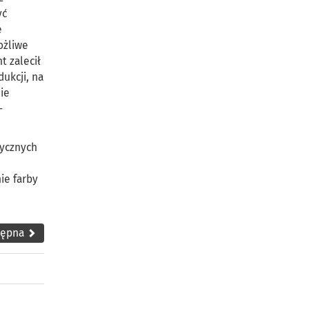
yć
e
ożliwe
t zalecił
ukcji, na
ie
-
tycznych
ie farby
tępna