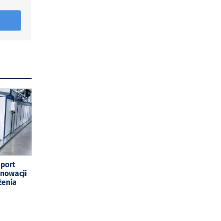
sport
enowacji
żenia