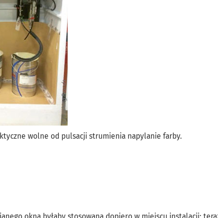
yczne wolne od pulsacji strumienia napylanie farby.
anego okna byłaby stosowana dopiero w miejscu instalacji: tera