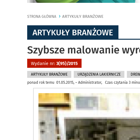
ARTYKUŁY BRANŻOWE
STRONA GŁÓWNA
ARTYKUŁY BRANŻOWE
Szybsze malowanie wy
Wydanie nr:
3(95)/2015
ARTYKUŁY BRANŻOWE
URZĄDZENIA LAKIERNICZE
DRE
ponad rok temu 01.05.2015, ~ Administrator, Czas czytania 3 minu