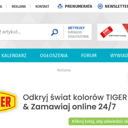
PRENUMERATA
NEWSLETTE
JA
REKLAMA
KONTAKT
ARTYKUŁY
KATALOG
OGŁOSZENIA
KALENDARZ
OGŁOSZENIA
FORUM
WYWIAD
Reklama