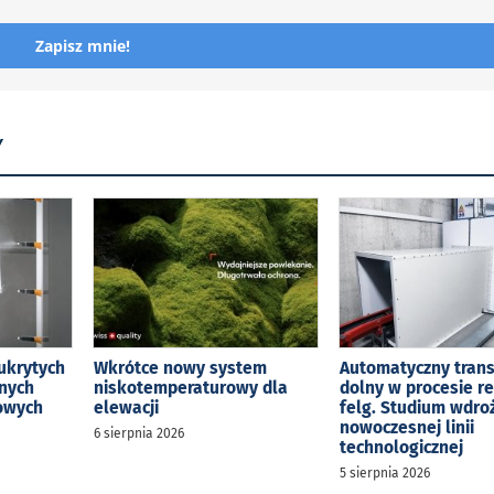
Zapisz mnie!
Y
ukrytych
Wkrótce nowy system
Automatyczny tran
jnych
niskotemperaturowy dla
dolny w procesie r
kowych
elewacji
felg. Studium wdro
nowoczesnej linii
6 sierpnia 2026
technologicznej
5 sierpnia 2026