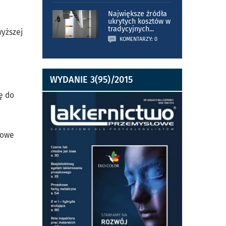
Największe źródła
ukrytych kosztów w
tradycyjnych
...
wyższej
KOMENTARZY: 0
WYDANIE 3(95)/2015
ę do
iowe