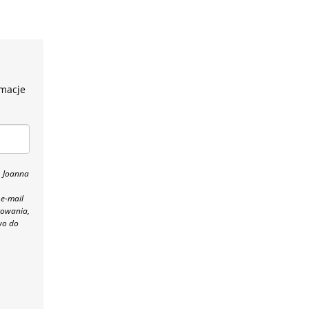
rmacje
, Joanna
 e-mail
towania,
wo do