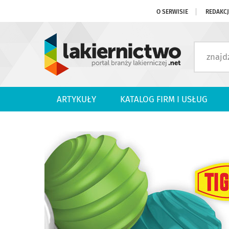
O SERWISIE
REDAKC
ARTYKUŁY
KATALOG FIRM I USŁUG