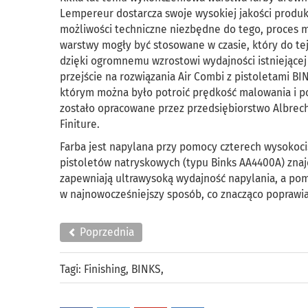
Lempereur dostarcza swoje wysokiej jakości produk
możliwości techniczne niezbędne do tego, proces 
warstwy mogły być stosowane w czasie, który do tej
dzięki ogromnemu wzrostowi wydajności istniejącej j
przejście na rozwiązania Air Combi z pistoletami B
którym można było potroić prędkość malowania i p
zostało opracowane przez przedsiębiorstwo Albrecht 
Finiture.
Farba jest napylana przy pomocy czterech wysokoc
pistoletów natryskowych (typu Binks AA4400A) znaj
zapewniają ultrawysoką wydajność napylania, a pomp
w najnowocześniejszy sposób, co znacząco poprawia 
Poprzednia
Tagi:
Finishing
,
BINKS
,