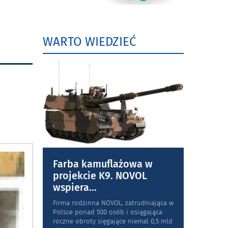
WARTO WIEDZIEĆ
Farba kamuflażowa w
projekcie K9. NOVOL
wspiera
...
Firma rodzinna NOVOL, zatrudniająca w
Polsce ponad 500 osób i osiągająca
roczne obroty sięgające niemal 0,5 mld