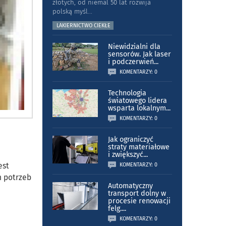
złotych, od niemal 50 lat rozwija
polską myśl
...
LAKIERNICTWO CIEKŁE
Niewidzialni dla
sensorów. Jak laser
i podczerwień
...
KOMENTARZY: 0
Technologia
światowego lidera
wsparta lokalnym
...
KOMENTARZY: 0
Jak ograniczyć
straty materiałowe
i zwiększyć
...
est
KOMENTARZY: 0
h potrzeb
Automatyczny
transport dolny w
procesie renowacji
felg.
...
KOMENTARZY: 0