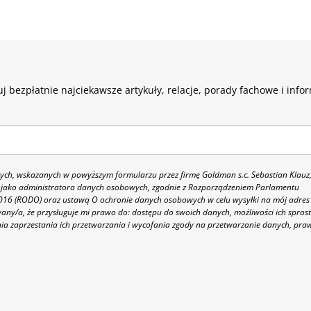
j bezpłatnie najciekawsze artykuły, relacje, porady fachowe i info
h, wskazanych w powyższym formularzu przez firmę Goldman s.c. Sebastian Klauz
 86 jako administratora danych osobowych, zgodnie z Rozporządzeniem Parlamentu
 2016 (RODO) oraz ustawą O ochronie danych osobowych w celu wysyłki na mój adres
y/a, że przysługuje mi prawo do: dostępu do swoich danych, możliwości ich spros
nia zaprzestania ich przetwarzania i wycofania zgody na przetwarzanie danych, pra