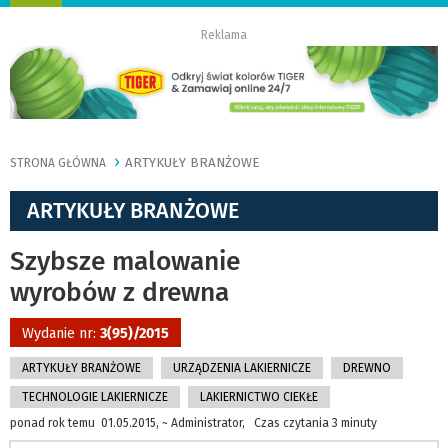
nawigację
Reklama
ARTYKUŁY BRANŻOWE
STRONA GŁÓWNA
ARTYKUŁY BRANŻOWE
Szybsze malowanie
wyrobów z drewna
Wydanie nr:
3(95)/2015
ARTYKUŁY BRANŻOWE
URZĄDZENIA LAKIERNICZE
DREWNO
TECHNOLOGIE LAKIERNICZE
LAKIERNICTWO CIEKŁE
ponad rok temu 01.05.2015, ~ Administrator, Czas czytania 3 minuty