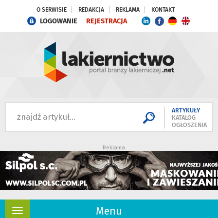
O SERWISIE
REDAKCJA
REKLAMA
KONTAKT
LOGOWANIE
REJESTRACJA
ARTYKUŁY
KATALOG
OGŁOSZENIA
Reklama
Menu
Rozwiń