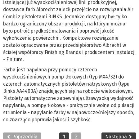
istniejącej już wysokociśnieniowej linii produkcyjnej,
dostawca farb Albrecht zalecił przejście na rozwiązania Air
Combi z pistoletami BINKS. Jednakże dostępny był tylko
bardzo ograniczony obszar produkcji, na którym można
było potroić prędkość malowania i poprawić jakość
wykończenia powierzchni. Kompaktowe rozwiązanie
zostało opracowane przez przedsiębiorstwo Albrecht w
ścisłej współpracy Finishing Brands i producentem instalacji
- Finiture.
Farba jest napylana przy pomocy czterech
wysokociśnieniowych pomp tłokowych (typ MX4/32) do
czterech automatycznych pistoletów natryskowych (typu
Binks AA4400A) znajdujących się na robocie wieloosiowym.
Pistolety automatyczne zapewniają ultrawysoką wydajność
napylania, a pompy tłokowe - praktycznie wolne od pulsacji
strumienia - napylanie farby w najnowocześniejszy sposób,
co znacząco poprawia jakość i szybkość.
Poprzednia
1
2
Następna