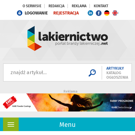
O SERWISIE
REDAKCJA
REKLAMA
KONTAKT
LOGOWANIE
REJESTRACJA
ARTYKUŁY
KATALOG
OGŁOSZENIA
Reklama
Menu
Rozwiń
nawigację