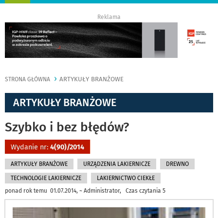
nawigację
Reklama
ARTYKUŁY BRANŻOWE
STRONA GŁÓWNA
ARTYKUŁY BRANŻOWE
Szybko i bez błędów?
Wydanie nr:
4(90)/2014
ARTYKUŁY BRANŻOWE
URZĄDZENIA LAKIERNICZE
DREWNO
TECHNOLOGIE LAKIERNICZE
LAKIERNICTWO CIEKŁE
ponad rok temu 01.07.2014, ~ Administrator, Czas czytania 5