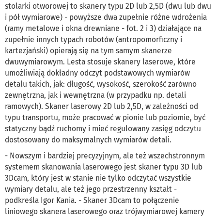
stolarki otworowej to skanery typu 2D lub 2,5D (dwu lub dwu
i pół wymiarowe) - powyższe dwa zupełnie różne wdrożenia
(ramy metalowe i okna drewniane - fot. 2 i 3) działające na
zupełnie innych typach robotów (antropomorficzny i
kartezjański) opierają się na tym samym skanerze
dwuwymiarowym. Lesta stosuje skanery laserowe, które
umożliwiają dokładny odczyt podstawowych wymiarów
detalu takich, jak: długość, wysokość, szerokość zarówno
zewnętrzna, jak i wewnętrzna (w przypadku np. detali
ramowych). Skaner laserowy 2D lub 2,5D, w zależności od
typu transportu, może pracować w pionie lub poziomie, być
statyczny bądź ruchomy i mieć regulowany zasięg odczytu
dostosowany do maksymalnych wymiarów detali.
- Nowszym i bardziej precyzyjnym, ale też wszechstronnym
systemem skanowania laserowego jest skaner typu 3D lub
3Dcam, który jest w stanie nie tylko odczytać wszystkie
wymiary detalu, ale też jego przestrzenny kształt -
podkreśla Igor Kania. - Skaner 3Dcam to połączenie
liniowego skanera laserowego oraz trójwymiarowej kamery