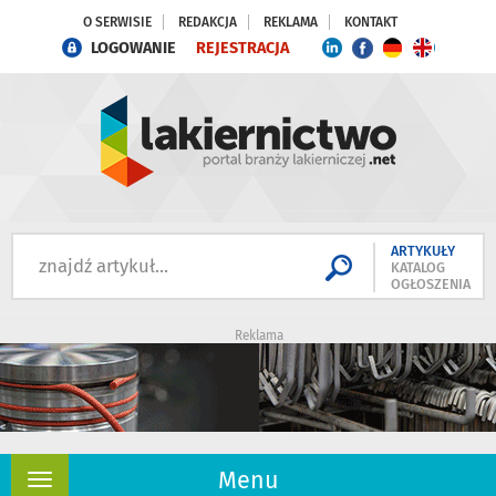
O SERWISIE
REDAKCJA
REKLAMA
KONTAKT
LOGOWANIE
REJESTRACJA
ARTYKUŁY
KATALOG
OGŁOSZENIA
Reklama
Menu
Rozwiń