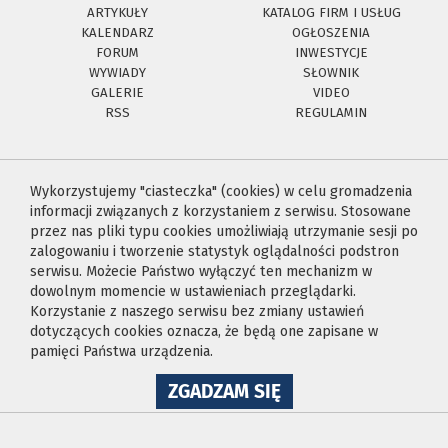
ARTYKUŁY
KATALOG FIRM I USŁUG
KALENDARZ
OGŁOSZENIA
FORUM
INWESTYCJE
WYWIADY
SŁOWNIK
GALERIE
VIDEO
RSS
REGULAMIN
Wykorzystujemy "ciasteczka" (cookies) w celu gromadzenia
informacji związanych z korzystaniem z serwisu. Stosowane
przez nas pliki typu cookies umożliwiają utrzymanie sesji po
zalogowaniu i tworzenie statystyk oglądalności podstron
serwisu. Możecie Państwo wyłączyć ten mechanizm w
dowolnym momencie w ustawieniach przeglądarki.
Korzystanie z naszego serwisu bez zmiany ustawień
dotyczących cookies oznacza, że będą one zapisane w
pamięci Państwa urządzenia.
NA
ZGADZAM SIĘ
WYKORZYSTANIE
PLIKÓW
COOKIES