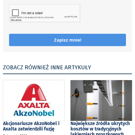
Zapisz mnie!
ZOBACZ RÓWNIEŻ INNE ARTYKUŁY
Akcjonariusze AkzoNobel i
Największe źródła ukrytych
Axalta zatwierdzili fuzję
kosztów w tradycyjnych
lakierniach proszkowych