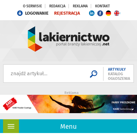
O SERWISIE
REDAKCJA
REKLAMA
KONTAKT
LOGOWANIE
REJESTRACJA
ARTYKUŁY
KATALOG
OGŁOSZENIA
Reklama
Menu
Rozwiń
nawigację