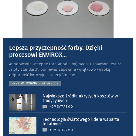
Lepsza przyczepność farby. Dzięki
procesowi ENVIROX
...
Anodowanie wstępne (pre-anodising) nadal uznawane jest za
„złoty standard”, ponieważ zapewnia wyjątkowo wysoką
odporność koro­zyjną, szczególnie w
...
PRZYGOTOWANIE POWIERZCHNI
Największe źródła ukrytych kosztów w
tradycyjnych
...
KOMENTARZY: 0
Technologia światowego lidera wsparta
lokalnym
...
KOMENTARZY: 0