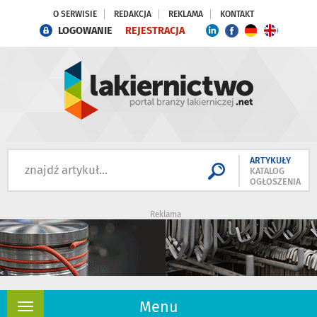
O SERWISIE
REDAKCJA
REKLAMA
KONTAKT
LOGOWANIE
REJESTRACJA
ARTYKUŁY
KATALOG
OGŁOSZENIA
Reklama
Menu
Rozwiń