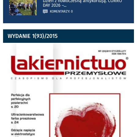
Dzień z nowoczesną antykorozją. CORRO
DAY 2026 –
...
KOMENTARZY: 0
WYDANIE 1(93)/2015