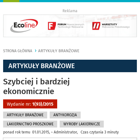
nawigację
Reklama
ARTYKUŁY BRANŻOWE
STRONA GŁÓWNA
ARTYKUŁY BRANŻOWE
Szybciej i bardziej
ekonomicznie
Wydanie nr:
1(93)/2015
ARTYKUŁY BRANŻOWE
ANTYKOROZJA
LAKIERNICTWO PROSZKOWE
WYROBY LAKIERNICZE
ponad rok temu 01.01.2015, ~ Administrator, Czas czytania 3 minuty