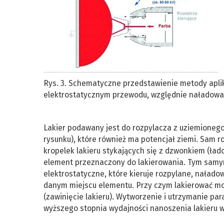
Rys. 3. Schematyczne przedstawienie metody apli
elektrostatycznym przewodu, względnie naładowani
Lakier podawany jest do rozpylacza z uziemioneg
rysunku), które również ma potencjał ziemi. Sam 
kropelek lakieru stykających się z dzwonkiem (ła
element przeznaczony do lakierowania. Tym samy
elektrostatyczne, które kieruje rozpylane, naład
danym miejscu elementu. Przy czym lakierować m
(zawinięcie lakieru). Wytworzenie i utrzymanie p
wyższego stopnia wydajności nanoszenia lakieru w