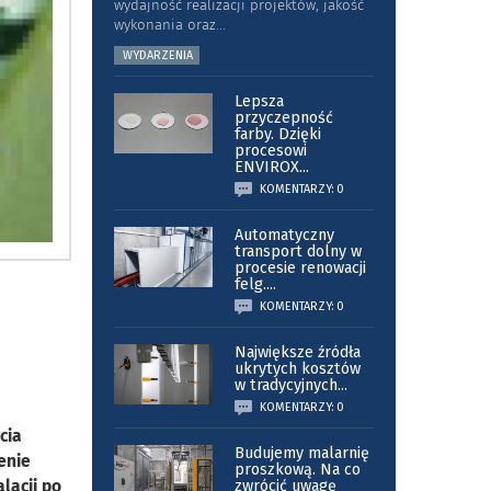
wydajność realizacji projektów, jakość
wykonania oraz
...
WYDARZENIA
Lepsza
przyczepność
farby. Dzięki
procesowi
ENVIROX
...
KOMENTARZY: 0
Automatyczny
transport dolny w
procesie renowacji
felg.
...
KOMENTARZY: 0
Największe źródła
ukrytych kosztów
w tradycyjnych
...
KOMENTARZY: 0
cia
Budujemy malarnię
enie
proszkową. Na co
lacji po
zwrócić uwagę