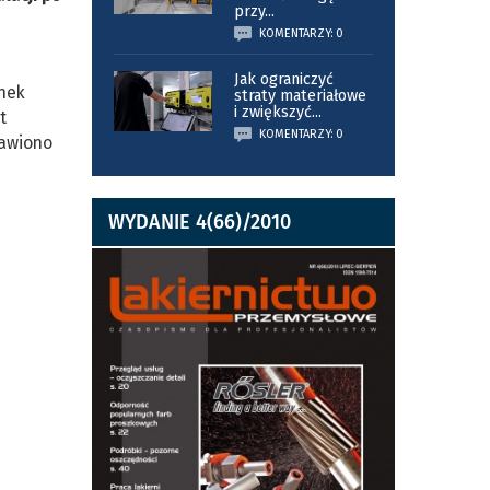
przy
...
KOMENTARZY: 0
Jak ograniczyć
unek
straty materiałowe
i zwiększyć
...
t
KOMENTARZY: 0
tawiono
WYDANIE 4(66)/2010