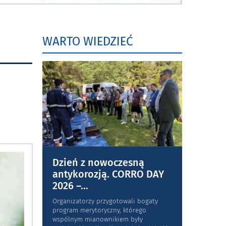
WARTO WIEDZIEĆ
Dzień z nowoczesną
antykorozją. CORRO DAY
2026 –
...
Organizatorzy przygotowali bogaty
program merytoryczny, którego
wspólnym mianownikiem były