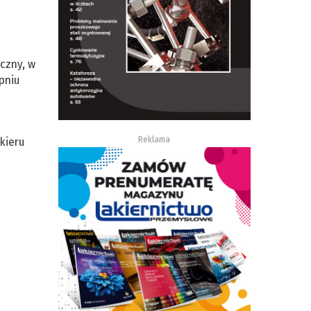
czny, w
pniu
Reklama
kieru