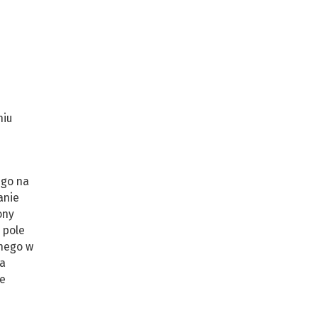
niu
ego na
anie
ony
 pole
onego w
za
ie