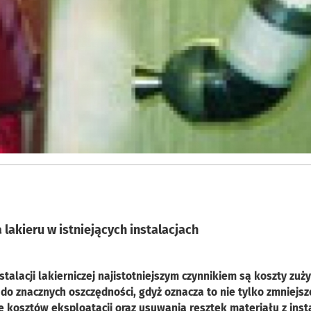
lakieru w istniejących instalacjach
talacji lakierniczej najistotniejszym czynnikiem są koszty zuży
 do znacznych oszczędności, gdyż oznacza to nie tylko zmniejsz
 kosztów eksploatacji oraz usuwania resztek materiału z insta