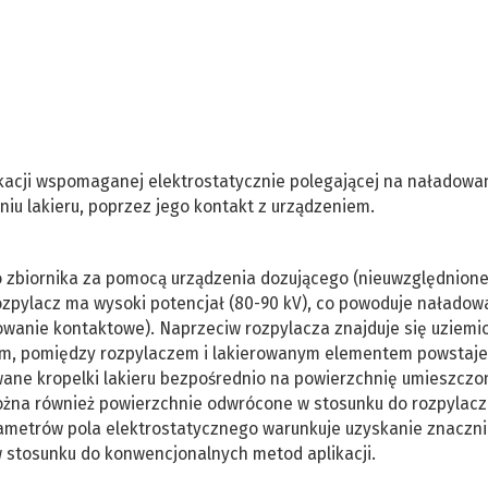
kacji wspomaganej elektrostatycznie polegającej na naładowa
u lakieru, poprzez jego kontakt z urządzeniem.
o zbiornika za pomocą urządzenia dozującego (nieuwzględnion
rozpylacz ma wysoki potencjał (80-90 kV), co powoduje naładow
dowanie kontaktowe). Naprzeciw rozpylacza znajduje się uziemi
m, pomiędzy rozpylaczem i lakierowanym elementem powstaje
owane kropelki lakieru bezpośrednio na powierzchnię umieszcz
ożna również powierzchnie odwrócone w stosunku do rozpylac
arametrów pola elektrostatycznego warunkuje uzyskanie znaczn
 stosunku do konwencjonalnych metod aplikacji.