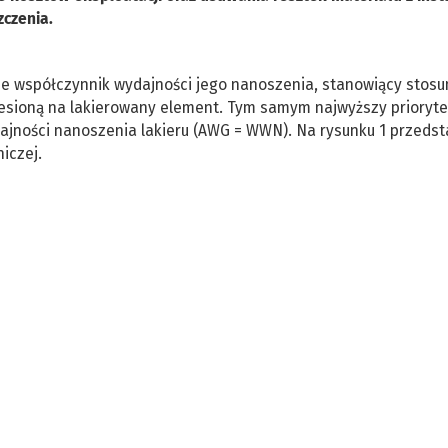
zczenia.
uje współczynnik wydajności jego nanoszenia, stanowiący stos
niesioną na lakierowany element. Tym samym najwyższy prioryte
ajności nanoszenia lakieru (AWG = WWN). Na rysunku 1 przeds
niczej.