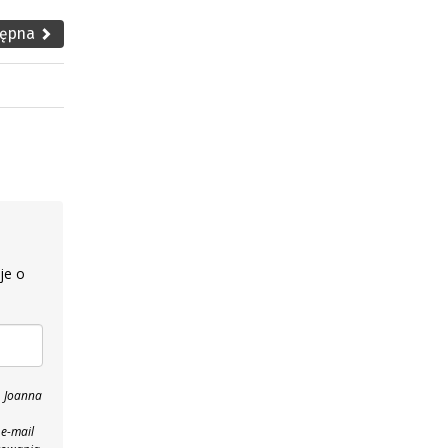
tępna
je o
, Joanna
 e-mail