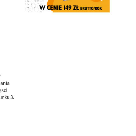
?
gania
ęści
unku 3.