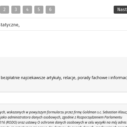
2
3
4
5
6
Nas
statyczne
,
r
 bezpłatnie najciekawsze artykuły, relacje, porady fachowe i informac
h, wskazanych w powyższym formularzu przez firmę Goldman s.c. Sebastian Klauz
 86 jako administratora danych osobowych, zgodnie z Rozporządzeniem Parlamentu
 2016 (RODO) oraz ustawą O ochronie danych osobowych w celu wysyłki na mój adres