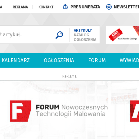
PRENUMERATA
NEWSLETTE
JA
REKLAMA
KONTAKT
ARTYKUŁY
KATALOG
OGŁOSZENIA
KALENDARZ
OGŁOSZENIA
FORUM
WYWIAD
Reklama