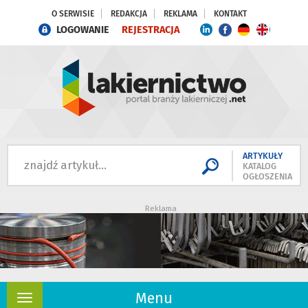
O SERWISIE
REDAKCJA
REKLAMA
KONTAKT
LOGOWANIE
REJESTRACJA
ARTYKUŁY
KATALOG
OGŁOSZENIA
Reklama
Menu
Rozwiń