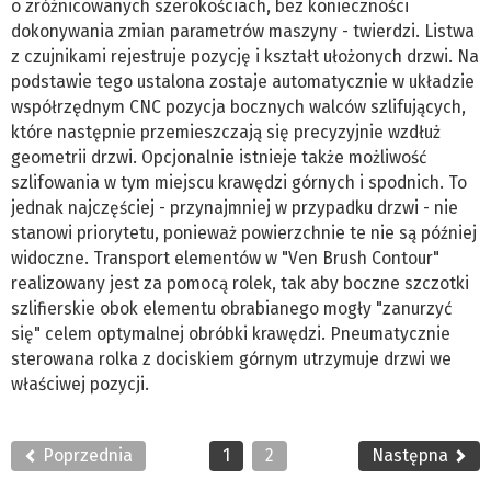
o zróżnicowanych szerokościach, bez konieczności
dokonywania zmian parametrów maszyny - twierdzi. Listwa
z czujnikami rejestruje pozycję i kształt ułożonych drzwi. Na
podstawie tego ustalona zostaje automatycznie w układzie
współrzędnym CNC pozycja bocznych walców szlifujących,
które następnie przemieszczają się precyzyjnie wzdłuż
geometrii drzwi. Opcjonalnie istnieje także możliwość
szlifowania w tym miejscu krawędzi górnych i spodnich. To
jednak najczęściej - przynajmniej w przypadku drzwi - nie
stanowi priorytetu, ponieważ powierzchnie te nie są później
widoczne. Transport elementów w "Ven Brush Contour"
realizowany jest za pomocą rolek, tak aby boczne szczotki
szlifierskie obok elementu obrabianego mogły "zanurzyć
się" celem optymalnej obróbki krawędzi. Pneumatycznie
sterowana rolka z dociskiem górnym utrzymuje drzwi we
właściwej pozycji.
Poprzednia
1
2
Następna