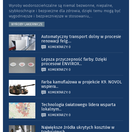
Wyroby wodorozcieńczalne są niemal bezwonne, niepalne,
szybkoschnące i bezpieczne dla zdrowia, dzięki temu mogą być
wygodniejsze i bezpieczniejsze w stosowaniu,
...
WYROBY LAKIERNICZE
Automatyczny transport dolny w procesie
renowacji felg.
...
KOMENTARZY: 0
Lepsza przyczepność farby. Dzięki
procesowi ENVIROX
...
KOMENTARZY: 0
Farba kamuflażowa w projekcie K9. NOVOL
wspiera
...
KOMENTARZY: 0
Technologia światowego lidera wsparta
lokalnym
...
KOMENTARZY: 0
Największe źródła ukrytych kosztów w
tradycyjnych
...