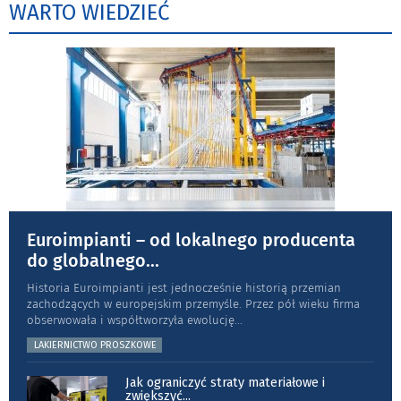
WARTO WIEDZIEĆ
Euroimpianti – od lokalnego producenta
do globalnego
...
Historia Euroimpianti jest jednocześnie historią przemian
zachodzących w europejskim przemyśle. Przez pół wieku firma
obserwowała i współtworzyła ewolucję
...
LAKIERNICTWO PROSZKOWE
Jak ograniczyć straty materiałowe i
zwiększyć
...