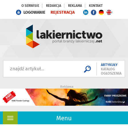
O SERWISIE
REDAKCJA
REKLAMA
KONTAKT
LOGOWANIE
REJESTRACJA
ARTYKUŁY
KATALOG
OGŁOSZENIA
Reklama
Menu
Rozwiń
nawigację