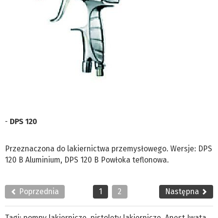
-
DPS 120
Przeznaczona do lakiernictwa przemysłowego. Wersje: DPS
120 B Aluminium, DPS 120 B Powłoka teflonowa.
Poprzednia
1
2
Następna
Tagi:
pompy lakiernicze
,
pistolety lakiernicze
,
Anest Iwata
,