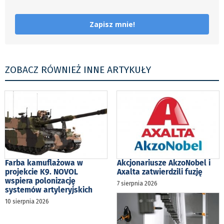
Zapisz mnie!
ZOBACZ RÓWNIEŻ INNE ARTYKUŁY
Farba kamuflażowa w
Akcjonariusze AkzoNobel i
projekcie K9. NOVOL
Axalta zatwierdzili fuzję
wspiera polonizację
7 sierpnia 2026
systemów artyleryjskich
10 sierpnia 2026