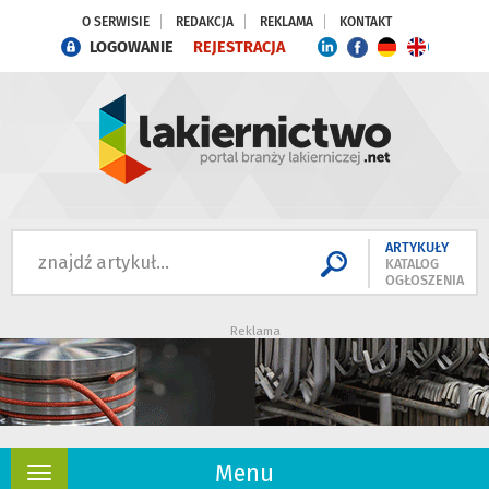
O SERWISIE
REDAKCJA
REKLAMA
KONTAKT
LOGOWANIE
REJESTRACJA
ARTYKUŁY
KATALOG
OGŁOSZENIA
Reklama
Menu
Rozwiń