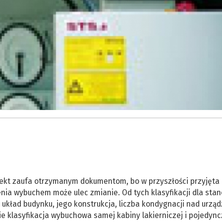
ojekt zaufa otrzymanym dokumentom, bo w przyszłości przyjęta
enia wybuchem może ulec zmianie. Od tych klasyfikacji dla sta
t układ budynku, jego konstrukcja, liczba kondygnacji nad urzą
ie klasyfikacja wybuchowa samej kabiny lakierniczej i pojedyn