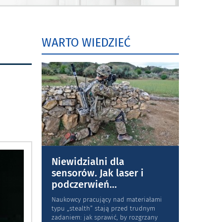
WARTO WIEDZIEĆ
Niewidzialni dla
sensorów. Jak laser i
podczerwień
...
Naukowcy pracujący nad materiałami
typu „stea­lth” stają przed trudnym
zadaniem: jak sprawić, by rozgrzany