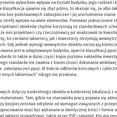
agrożenia wybuchem wpływa na kształt budynku, jego rozkład i 
lasyfikacja ujawnia się zbyt późno, to okazuje się, że albo la
nio bez podstawowych zabezpieczeń i jej uruchomienie stanie 
pu strefy wpływa na wiele elementów. Ponieważ jednocześnie s
 projektanci obiektów chętnie korzystają ze standardowych sc
 że inni projektanci czy rzeczoznawcy już analizowali te kwestie
tę, bo zarówno lakiernicy, jak i inwestorzy otrzymują wewnętr
kach. Gdy jednak wymogi wewnętrzne obiektu narzucają koniecz
nizowana jest w adaptowanym budynku, oparcie klasyfikacji ppoż
andardu to także w dużej części kopia poziomu nakładów inwest
go standardu nie zwalnia z konieczności dokonania wnikliwej 
. zabezpieczeń ppoż. W trakcie odbiorów końcowych i cyklicz
0 innych lakierniach” nikogo nie przekona.
wych dotyczy konkretnego obiektu w konkretnej lokalizacji z
 materiałami. Tam, gdzie na stanowisku pracy pojawia się atm
izy bezpieczeństwa odrębnie od wymagań związanych z przepi
 opracowanie musi być wykonane w identycznej treści i formie a
wej lakierni prowadzonej, także przez PIP i sanepid. Kto ma op