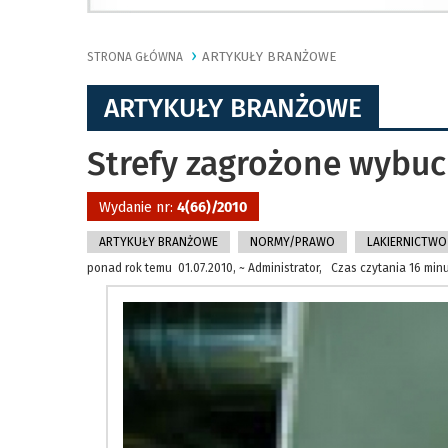
ARTYKUŁY BRANŻOWE
STRONA GŁÓWNA
ARTYKUŁY BRANŻOWE
Strefy zagrożone wybu
Wydanie nr:
4(66)/2010
ARTYKUŁY BRANŻOWE
NORMY/PRAWO
LAKIERNICTW
ponad rok temu 01.07.2010, ~ Administrator, Czas czytania 16 min