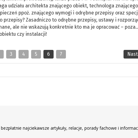
aga udziału architekta znającego obiekt, technologa znającego
ezpieczeń ppoż. znającego wymogi i odrębne przepisy oraz specj
a to przepisy? Zasadniczo to odrębne przepisy, ustawy i rozporz
nane, ale nie wskazują konkretnie kto ma je opracować – poza..
iektu czy instalacji!
2
3
4
5
6
7
Nas
r
 bezpłatnie najciekawsze artykuły, relacje, porady fachowe i informac