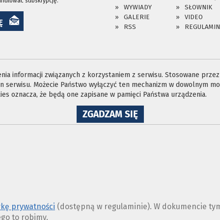
anulować subskrypcję.
WYWIADY
SŁOWNIK
GALERIE
VIDEO
Ę
RSS
REGULAMIN
ia informacji związanych z korzystaniem z serwisu. Stosowane przez n
ron serwisu. Możecie Państwo wyłączyć ten mechanizm w dowolnym mom
es oznacza, że będą one zapisane w pamięci Państwa urządzenia.
NA
ZGADZAM SIĘ
WYKORZYSTANIE
PLIKÓW
COOKIES
ykę prywatności
(dostępną w regulaminie). W dokumencie tym
ego to robimy.