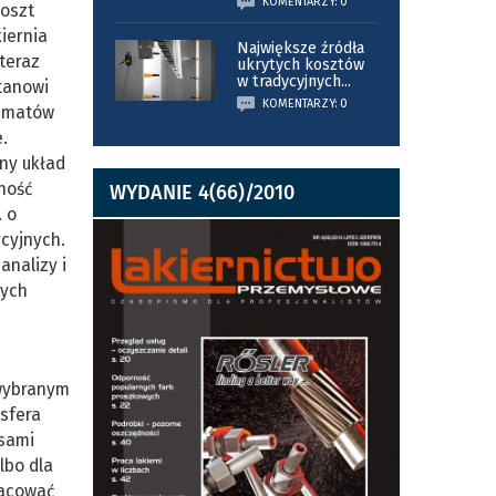
KOMENTARZY: 0
koszt
kiernia
Największe źródła
teraz
ukrytych kosztów
w tradycyjnych
...
tanowi
KOMENTARZY: 0
hematów
.
zny układ
ność
WYDANIE 4(66)/2010
. o
ycyjnych.
analizy i
nych
 wybranym
osfera
sami
lbo dla
racować