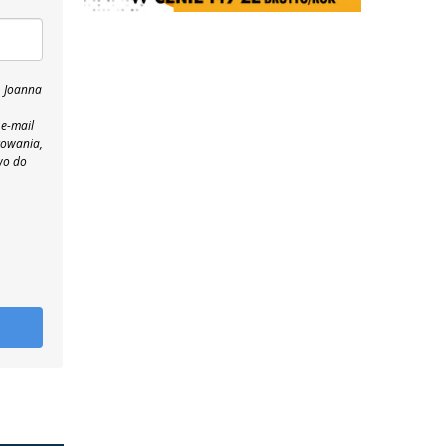
, Joanna
 e-mail
towania,
wo do