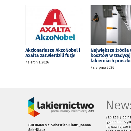
Akcjonariusze AkzoNobel i
Największe źródła 
Axalta zatwierdzili fuzję
kosztów w tradycy
lakierniach prosz
7 sierpnia 2026
7 sierpnia 2026
News
Zapisz się do n
tygodnia otrzym
GOLDMAN s.c. Sebastian Klauz, Joanna
najważniejsze i
Sęk-Klauz