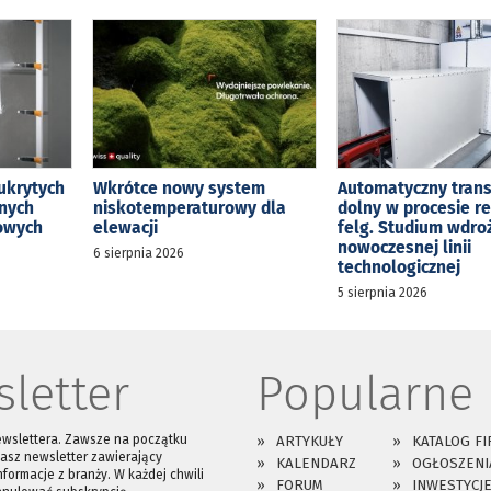
ukrytych
Wkrótce nowy system
Automatyczny tran
jnych
niskotemperaturowy dla
dolny w procesie r
kowych
elewacji
felg. Studium wdro
nowoczesnej linii
6 sierpnia 2026
technologicznej
5 sierpnia 2026
letter
Popularne
ewslettera. Zawsze na początku
ARTYKUŁY
KATALOG FI
asz newsletter zawierający
KALENDARZ
OGŁOSZENI
nformacje z branży. W każdej chwili
FORUM
INWESTYCJ