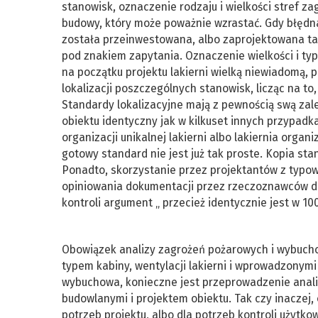
stanowisk, oznaczenie rodzaju i wielkości stref z
budowy, który może poważnie wzrastać. Gdy błędna k
została przeinwestowana, albo zaprojektowana ta
pod znakiem zapytania. Oznaczenie wielkości i ty
na początku projektu lakierni wielką niewiadomą,
lokalizacji poszczególnych stanowisk, licząc na to,
Standardy lokalizacyjne mają z pewnością swą zale
obiektu identyczny jak w kilkuset innych przypad
organizacji unikalnej lakierni albo lakiernia orga
gotowy standard nie jest już tak proste. Kopia st
Ponadto, skorzystanie przez projektantów z typowe
opiniowania dokumentacji przez rzeczoznawców ds
kontroli argument „ przecież identycznie jest w 10
Obowiązek analizy zagrożeń pożarowych i wybucho
typem kabiny, wentylacji lakierni i wprowadzonymi
wybuchowa, konieczne jest przeprowadzenie anal
budowlanymi i projektem obiektu. Tak czy inaczej,
potrzeb projektu, albo dla potrzeb kontroli użytko