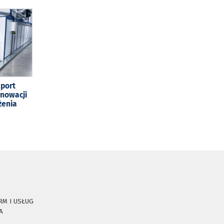
sport
enowacji
żenia
RM I USŁUG
A
E