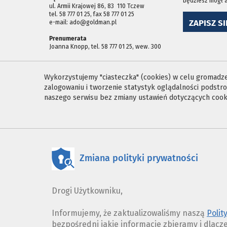
będziesz mógł 
ul. Armii Krajowej 86, 83 ­ 110 Tczew
tel. 58 777 01 25, fax 58 777 01 25
ZAPISZ SI
e-mail: ado@goldman.pl
Prenumerata
Joanna Knopp, tel. 58 777 01 25, wew. 300
Wykorzystujemy "ciasteczka" (cookies) w celu gromadzen
zalogowaniu i tworzenie statystyk oglądalności podst
naszego serwisu bez zmiany ustawień dotyczących cooki
Zmiana polityki prywatności
Drogi Użytkowniku,
Informujemy, że zaktualizowaliśmy naszą
Polit
bezpośredni jakie informacje zbieramy i dlacz