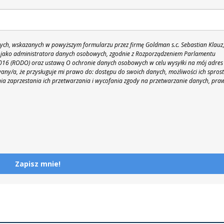
h, wskazanych w powyższym formularzu przez firmę Goldman s.c. Sebastian Klauz
 86 jako administratora danych osobowych, zgodnie z Rozporządzeniem Parlamentu
 2016 (RODO) oraz ustawą O ochronie danych osobowych w celu wysyłki na mój adres
y/a, że przysługuje mi prawo do: dostępu do swoich danych, możliwości ich spros
nia zaprzestania ich przetwarzania i wycofania zgody na przetwarzanie danych, pra
Zapisz mnie!