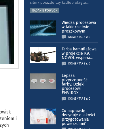
silnik pojazdu czy kadłub okrętu
...
BADANIE POWŁOK
Wiedza procesowa
w lakiernictwie
proszkowym
KOMENTARZY: 0
Farba kamuflażowa
w projekcie K9.
NOVOL wspiera
...
KOMENTARZY: 0
Lepsza
przyczepność
farby. Dzięki
procesowi
ENVIROX
...
KOMENTARZY: 0
Co naprawdę
nowisk
decyduje o jakości
dzeniem i
przygotowania
powierzchni?
czych