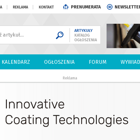
PRENUMERATA
NEWSLETTE
JA
REKLAMA
KONTAKT
ARTYKUŁY
KATALOG
OGŁOSZENIA
KALENDARZ
OGŁOSZENIA
FORUM
WYWIAD
Reklama