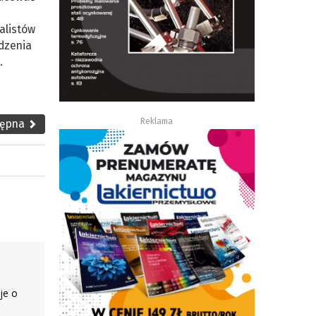
alistów
ądzenia
.
Reklama
tępna
je o