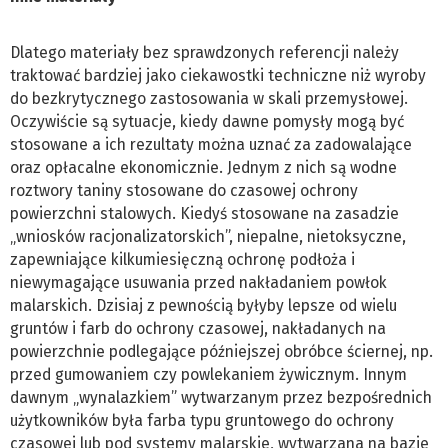
Dlatego materiały bez sprawdzonych referencji należy
traktować bardziej jako ciekawostki techniczne niż wyroby
do bezkrytycznego zastosowania w skali przemysłowej.
Oczywiście są sytuacje, kiedy dawne pomysły mogą być
stosowane a ich rezultaty można uznać za zadowalające
oraz opłacalne ekonomicznie. Jednym z nich są wodne
roztwory taniny stosowane do czasowej ochrony
powierzchni stalowych. Kiedyś stosowane na zasadzie
„wniosków racjonalizatorskich”, niepalne, nietoksyczne,
zapewniające kilkumiesięczną ochronę podłoża i
niewymagające usuwania przed nakładaniem powłok
malarskich. Dzisiaj z pewnością byłyby lepsze od wielu
gruntów i farb do ochrony czasowej, nakładanych na
powierzchnie podlegające późniejszej obróbce ściernej, np.
przed gumowaniem czy powlekaniem żywicznym. Innym
dawnym „wynalazkiem” wytwarzanym przez bezpośrednich
użytkowników była farba typu gruntowego do ochrony
czasowej lub pod systemy malarskie, wytwarzana na bazie