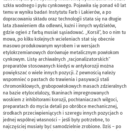
szkła wodnego i pyłu cynkowego. Pojawiła się ponad 40 lat
temu w wyniku badań Instytutu Farb i Lakierów, a po
dopracowaniu składu oraz technologii stała się na długie
lata zbawieniem dla odlewni, kuźni i innych wydziałów,
gdzie ogień z farbą musiał sąsiadować. „Korsil”, bo o nim tu
mowa, po kilku kolejnych wcieleniach stał się obecnie
masowo produkowanym wyrobem i w wersjach
etylokrzemianowych dorównuje metalicznym powłokom
cynkowym. Listę archiwalnych „racjonalizatorskich”
preparatów stosowanych kiedyś w antykorozji można
powiększać o wiele innych pozycji. Z pewnością należy
wspomnieć o pastach do trawienia i pasywacji stali
chromoniklowych, grubopowłokowych masach zdzieralnych
na bazie etylocelulozy, tkaninach impregnowanych
woskiem z inhibitorami korozji, pochłaniaczach wilgoci,
preparatach do mycia detali po obróbce mechanicznej,
środkach przeciwpieniących i szeregu innych pozycjach o
jednej wspólnej własności – jeśli były potrzebne, to
najczęściej musiały być samodzielnie zrobione. Dziś – po