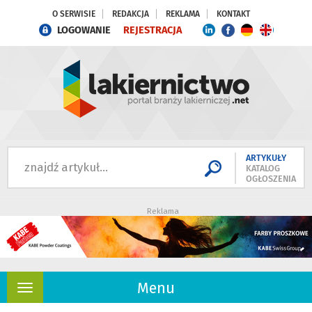
O SERWISIE
REDAKCJA
REKLAMA
KONTAKT
LOGOWANIE
REJESTRACJA
ARTYKUŁY
KATALOG
OGŁOSZENIA
Reklama
Menu
Rozwiń
nawigację