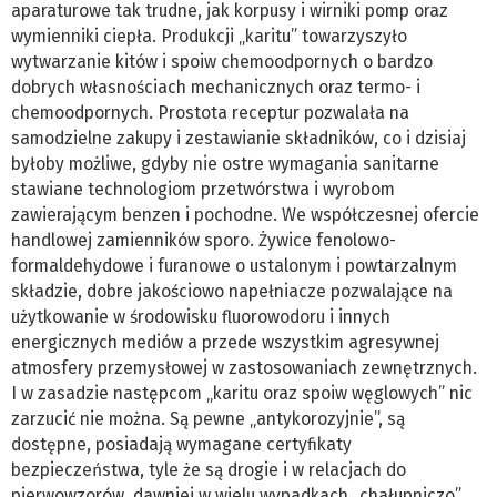
aparaturowe tak trudne, jak korpusy i wirniki pomp oraz
wymienniki ciepła. Produkcji „karitu” towarzyszyło
wytwarzanie kitów i spoiw chemoodpornych o bardzo
dobrych własnościach mechanicznych oraz termo- i
chemoodpornych. Prostota receptur pozwalała na
samodzielne zakupy i zestawianie składników, co i dzisiaj
byłoby możliwe, gdyby nie ostre wymagania sanitarne
stawiane technologiom przetwórstwa i wyrobom
zawierającym benzen i pochodne. We współczesnej ofercie
handlowej zamienników sporo. Żywice fenolowo-
formaldehydowe i furanowe o ustalonym i powtarzalnym
składzie, dobre jakościowo napełniacze pozwalające na
użytkowanie w środowisku fluorowodoru i innych
energicznych mediów a przede wszystkim agresywnej
atmosfery przemysłowej w zastosowaniach zewnętrznych.
I w zasadzie następcom „karitu oraz spoiw węglowych” nic
zarzucić nie można. Są pewne „antykorozyjnie”, są
dostępne, posiadają wymagane certyfikaty
bezpieczeństwa, tyle że są drogie i w relacjach do
pierwowzorów, dawniej w wielu wypadkach „chałupniczo”