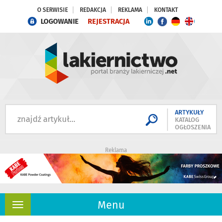
O SERWISIE
REDAKCJA
REKLAMA
KONTAKT
LOGOWANIE
REJESTRACJA
ARTYKUŁY
KATALOG
OGŁOSZENIA
Reklama
Menu
Rozwiń
nawigację