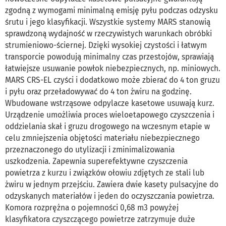
zgodną z wymogami minimalną emisję pyłu podczas odzysku
śrutu i jego klasyfikacji. Wszystkie systemy MARS stanowią
sprawdzoną wydajność w rzeczywistych warunkach obróbki
strumieniowo-ściernej. Dzięki wysokiej czystości i łatwym
transporcie powodują minimalny czas przestojów, sprawiają
łatwiejsze usuwanie powłok niebezpiecznych, np. miniowych.
MARS CRS-EL czyści i dodatkowo może zbierać do 4 ton gruzu
i pyłu oraz przeładowywać do 4 ton żwiru na godzinę.
Wbudowane wstrząsowe odpylacze kasetowe usuwają kurz.
Urządzenie umożliwia proces wieloetapowego czyszczenia i
oddzielania skał i gruzu drogowego na wczesnym etapie w
celu zmniejszenia objętości materiału niebezpiecznego
przeznaczonego do utylizacji i zminimalizowania
uszkodzenia. Zapewnia superefektywne czyszczenia
powietrza z kurzu i związków ołowiu zdjętych ze stali lub
żwiru w jednym przejściu. Zawiera dwie kasety pulsacyjne do
odzyskanych materiałów i jeden do oczyszczania powietrza.
Komora rozprężna o pojemności 0,68 m3 powyżej
klasyfikatora czyszczącego powietrze zatrzymuje duże