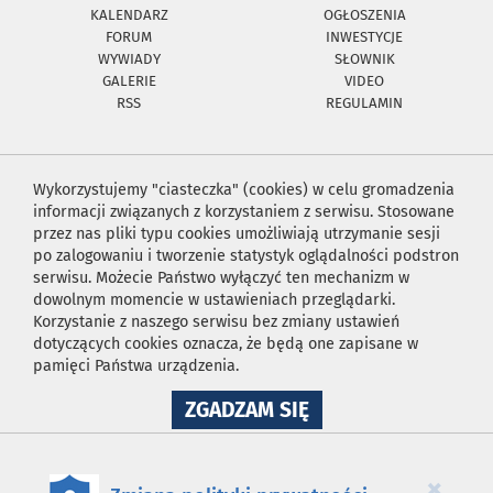
KALENDARZ
OGŁOSZENIA
FORUM
INWESTYCJE
WYWIADY
SŁOWNIK
GALERIE
VIDEO
RSS
REGULAMIN
Wykorzystujemy "ciasteczka" (cookies) w celu gromadzenia
informacji związanych z korzystaniem z serwisu. Stosowane
przez nas pliki typu cookies umożliwiają utrzymanie sesji
po zalogowaniu i tworzenie statystyk oglądalności podstron
serwisu. Możecie Państwo wyłączyć ten mechanizm w
dowolnym momencie w ustawieniach przeglądarki.
Korzystanie z naszego serwisu bez zmiany ustawień
dotyczących cookies oznacza, że będą one zapisane w
pamięci Państwa urządzenia.
NA
ZGADZAM SIĘ
WYKORZYSTANIE
PLIKÓW
COOKIES
×