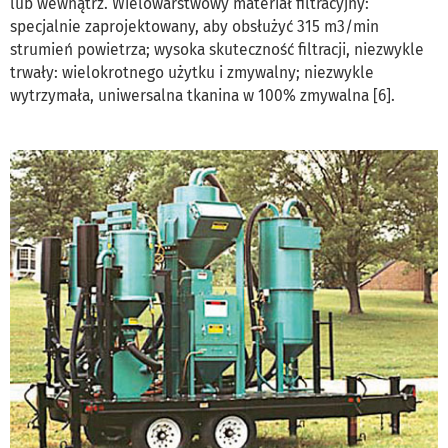
lub wewnątrz. Wielowarstwowy materiał filtracyjny:
specjalnie zaprojektowany, aby obsłużyć 315 m3/min
strumień powietrza; wysoka skuteczność filtracji, niezwykle
trwały: wielokrotnego użytku i zmywalny; niezwykle
wytrzymała, uniwersalna tkanina w 100% zmywalna [6].