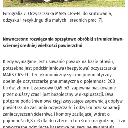
Fotografia 7. Oczyszczarka MARS CRS-EL do śrutowania,
odzysku i recyklingu dla małych i średnich prac [7].
Nowoczesne rozwiązania sprzętowe obróbki strumieniowo-
ściernej średniej wielkości powierzchni
Kiedy wymagane jest usuwanie powłok na bazie ołowiu,
potrzebna jest podciśnieniowa (bezpyłowa) oczyszczarka
MARS CRS-EL. Ten ekonomiczny system pneumatyczny
obejmuje oczyszczarkę pneumatyczną o pojemności 200
litrów, zbiornik zapasowy 0,45 m3, zapewnia piaskowanie
przez dłuższy czas i jest bezpieczny w eksploatacji. Dwa
potężne podciśnieniowe ciągi zasysające zapewniają dopływ
powietrza do zasilania oczyszczarki i odzysku oraz separacji
zanieczyszczeń ścierniwa i komory zasilającej w śrut o
pojemności 6,8 m3 dla do czterech ton śrutu na godzinę. Trzy
nowoczesne odpylacze kasetowe pulsacyjne gwarantują