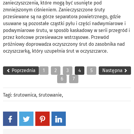
zanieczyszczenia, które mogą być usunięte pod
zmniejszonym ciśnieniem. Zanieczyszczone śruty
przesiewane są na górze separatora powietrznego, gdzie
usuwane są pozostałe cząstki pyłu i części nadwymiarowe i
podwymiarowe śrutu, w sposób kaskadowy w serii przegród i
przez końcowe przesiewacze wstrząsowe. Przewód
próżniowy doprowadza oczyszczony śrut do zasobnika nad
oczyszczarką, który uzupełnia śrut w oczyszczarce.
Poprzednia
1
2
3
4
5
Następna
6
7
Tagi:
śrutownica
,
śrutowanie
,