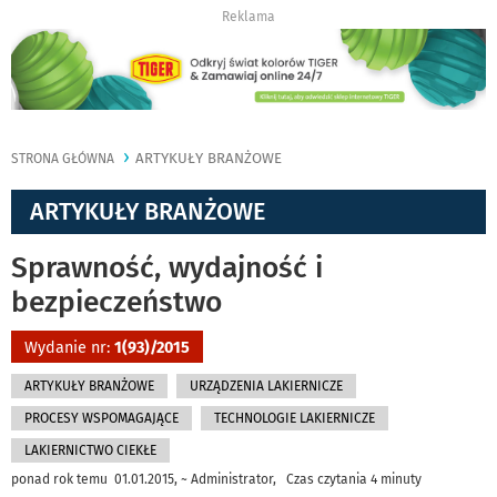
Reklama
ARTYKUŁY BRANŻOWE
STRONA GŁÓWNA
ARTYKUŁY BRANŻOWE
Sprawność, wydajność i
bezpieczeństwo
Wydanie nr:
1(93)/2015
ARTYKUŁY BRANŻOWE
URZĄDZENIA LAKIERNICZE
PROCESY WSPOMAGAJĄCE
TECHNOLOGIE LAKIERNICZE
LAKIERNICTWO CIEKŁE
ponad rok temu 01.01.2015, ~ Administrator, Czas czytania 4 minuty