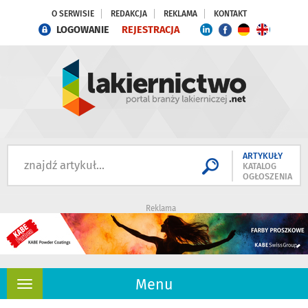
O SERWISIE
REDAKCJA
REKLAMA
KONTAKT
LOGOWANIE
REJESTRACJA
ARTYKUŁY
KATALOG
OGŁOSZENIA
Reklama
Menu
Rozwiń
nawigację