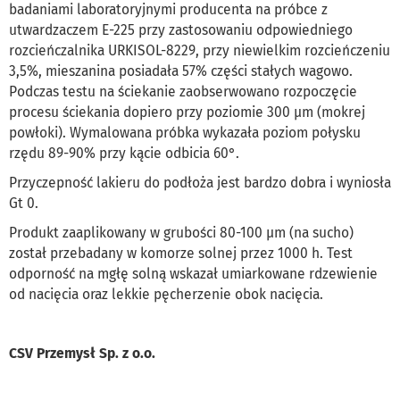
badaniami laboratoryjnymi producenta na próbce z
utwardzaczem E-225 przy zastosowaniu odpowiedniego
rozcieńczalnika URKISOL-8229, przy niewielkim rozcieńczeniu
3,5%, mieszanina posiadała 57% części stałych wagowo.
Podczas testu na ściekanie zaobserwowano rozpoczęcie
procesu ściekania dopiero przy poziomie 300 µm (mokrej
powłoki). Wymalowana próbka wykazała poziom połysku
rzędu 89-90% przy kącie odbicia 60°.
Przyczepność lakieru do podłoża jest bardzo dobra i wyniosła
Gt 0.
Produkt zaaplikowany w grubości 80-100 µm (na sucho)
został przebadany w komorze solnej przez 1000 h. Test
odporność na mgłę solną wskazał umiarkowane rdzewienie
od nacięcia oraz lekkie pęcherzenie obok nacięcia.
CSV Przemysł Sp. z o.o.