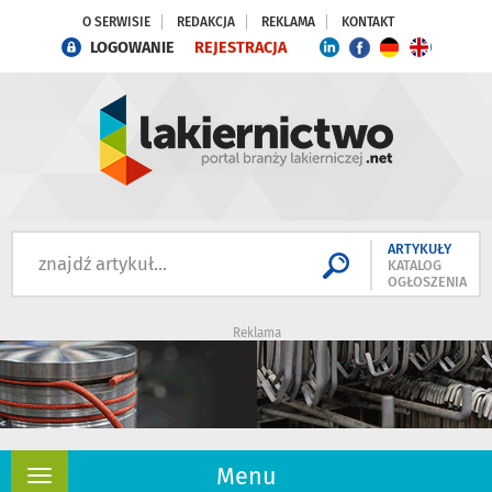
O SERWISIE
REDAKCJA
REKLAMA
KONTAKT
LOGOWANIE
REJESTRACJA
ARTYKUŁY
KATALOG
OGŁOSZENIA
Reklama
Menu
Rozwiń