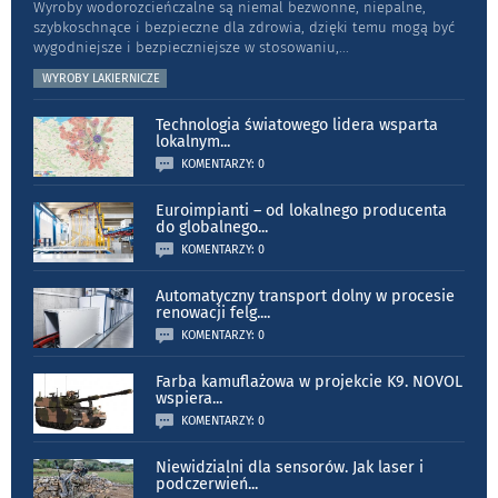
Wyroby wodorozcieńczalne są niemal bezwonne, niepalne,
szybkoschnące i bezpieczne dla zdrowia, dzięki temu mogą być
wygodniejsze i bezpieczniejsze w stosowaniu,
...
WYROBY LAKIERNICZE
Technologia światowego lidera wsparta
lokalnym
...
KOMENTARZY: 0
Euroimpianti – od lokalnego producenta
do globalnego
...
KOMENTARZY: 0
Automatyczny transport dolny w procesie
renowacji felg.
...
KOMENTARZY: 0
Farba kamuflażowa w projekcie K9. NOVOL
wspiera
...
KOMENTARZY: 0
Niewidzialni dla sensorów. Jak laser i
podczerwień
...