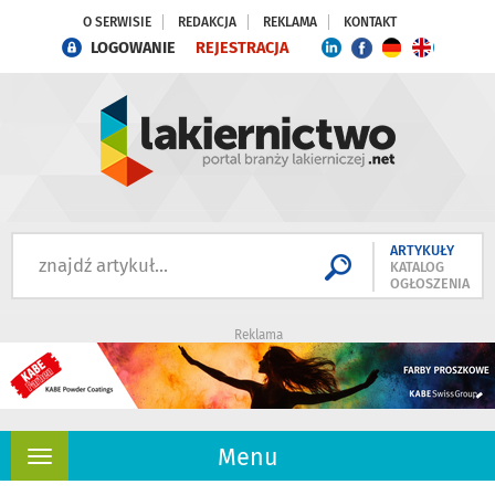
O SERWISIE
REDAKCJA
REKLAMA
KONTAKT
LOGOWANIE
REJESTRACJA
ARTYKUŁY
KATALOG
OGŁOSZENIA
Reklama
Menu
Rozwiń
nawigację