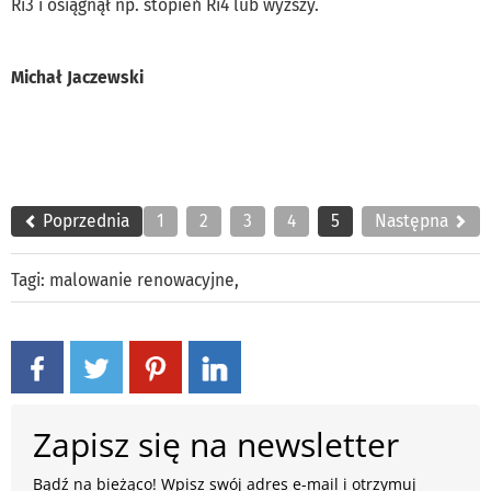
Ri3 i osiągnął np. stopień Ri4 lub wyższy.
Michał Jaczewski
Poprzednia
1
2
3
4
5
Następna
Tagi:
malowanie renowacyjne
,
Zapisz się na newsletter
Bądź na bieżąco! Wpisz swój adres e-mail i otrzymuj