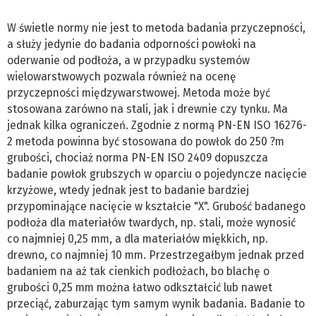
W świetle normy nie jest to metoda badania przyczepności,
a służy jedynie do badania odporności powłoki na
oderwanie od podłoża, a w przypadku systemów
wielowarstwowych pozwala również na ocenę
przyczepności międzywarstwowej. Metoda może być
stosowana zarówno na stali, jak i drewnie czy tynku. Ma
jednak kilka ograniczeń. Zgodnie z normą PN-EN ISO 16276-
2 metoda powinna być stosowana do powłok do 250 ?m
grubości, chociaż norma PN-EN ISO 2409 dopuszcza
badanie powłok grubszych w oparciu o pojedyncze nacięcie
krzyżowe, wtedy jednak jest to badanie bardziej
przypominające nacięcie w kształcie "X". Grubość badanego
podłoża dla materiałów twardych, np. stali, może wynosić
co najmniej 0,25 mm, a dla materiałów miękkich, np.
drewno, co najmniej 10 mm. Przestrzegałbym jednak przed
badaniem na aż tak cienkich podłożach, bo blachę o
grubości 0,25 mm można łatwo odkształcić lub nawet
przeciąć, zaburzając tym samym wynik badania. Badanie to