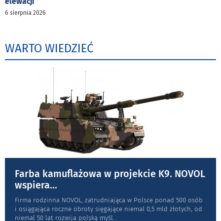
elewacji
6 sierpnia 2026
WARTO WIEDZIEĆ
Farba kamuflażowa w projekcie K9. NOVOL
wspiera
...
Firma rodzinna NOVOL, zatrudniająca w Polsce ponad 500 osób
i osiągająca roczne obroty sięgające niemal 0,5 mld złotych, od
niemal 50 lat rozwija polską myśl
...