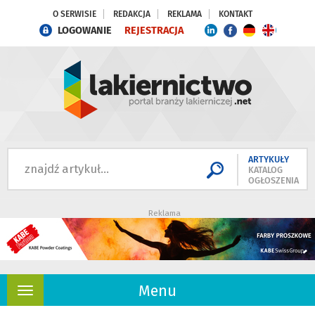
O SERWISIE
REDAKCJA
REKLAMA
KONTAKT
LOGOWANIE
REJESTRACJA
ARTYKUŁY
KATALOG
OGŁOSZENIA
Reklama
Menu
Rozwiń
nawigację