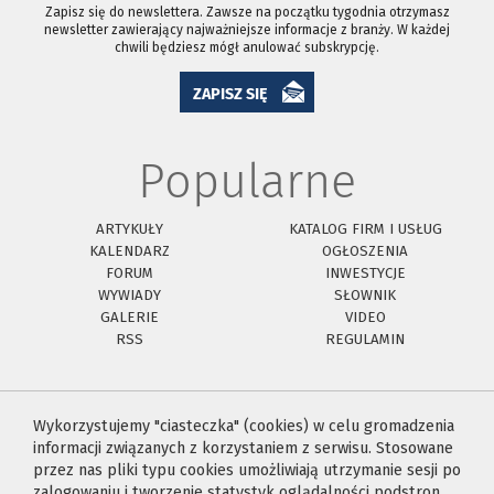
Zapisz się do newslettera. Zawsze na początku tygodnia otrzymasz
newsletter zawierający najważniejsze informacje z branży. W każdej
chwili będziesz mógł anulować subskrypcję.
ZAPISZ SIĘ
Popularne
ARTYKUŁY
KATALOG FIRM I USŁUG
KALENDARZ
OGŁOSZENIA
FORUM
INWESTYCJE
WYWIADY
SŁOWNIK
GALERIE
VIDEO
RSS
REGULAMIN
Wykorzystujemy "ciasteczka" (cookies) w celu gromadzenia
informacji związanych z korzystaniem z serwisu. Stosowane
przez nas pliki typu cookies umożliwiają utrzymanie sesji po
zalogowaniu i tworzenie statystyk oglądalności podstron