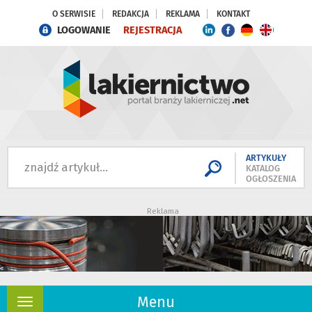
O SERWISIE
REDAKCJA
REKLAMA
KONTAKT
LOGOWANIE
REJESTRACJA
ARTYKUŁY
KATALOG
OGŁOSZENIA
Reklama
Menu
Rozwiń