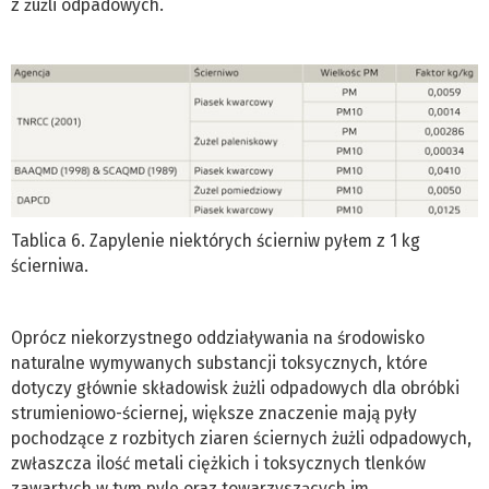
z żużli odpadowych.
Tablica 6. Zapylenie niektórych ścierniw pyłem z 1 kg
ścierniwa.
Oprócz niekorzystnego oddziaływania na środowisko
naturalne wymywanych substancji toksycznych, które
dotyczy głównie składowisk żużli odpadowych dla obróbki
strumieniowo-ściernej, większe znaczenie mają pyły
pochodzące z rozbitych ziaren ściernych żużli odpadowych,
zwłaszcza ilość metali ciężkich i toksycznych tlenków
zawartych w tym pyle oraz towarzyszących im