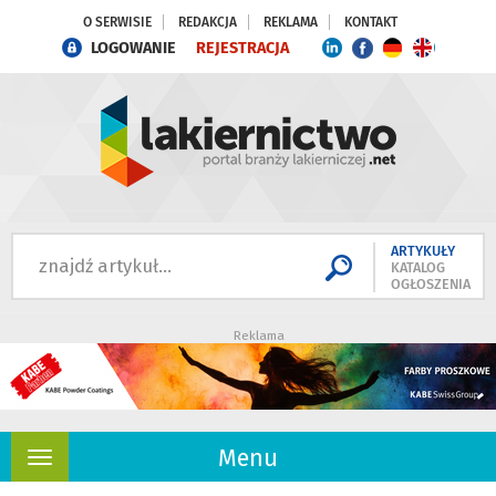
O SERWISIE
REDAKCJA
REKLAMA
KONTAKT
LOGOWANIE
REJESTRACJA
ARTYKUŁY
KATALOG
OGŁOSZENIA
Reklama
Menu
Rozwiń
nawigację