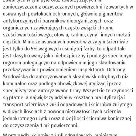
zanieczyszczeń z oczyszczanych powierzchni i zawartych w
usuwanych powłokach ochronnych, głównie pigmentów
antykorozyjnych i barwników nieorganicznych oraz
organicznych zawierających często związki chromu
sześciowartościowego, ołowiu, kadmu, cyny i innych metali
ciężkich. Mimo że usuwanych powłok w zużytym ścierniwie
jest tylko do 5% wagowych usuniętej farby, to odpad taki
jest klasyfikowany jako niebezpieczny i podlega specjalnym
rygorom polegającym na odpowiednim jego składowaniu,
przekazywaniu z powiadomieniem Inspektoratu Ochrony
Środowiska do autoryzowanych składowisk odrębnych niż
komunalne oraz podlega obowiązkowej utylizacji przez
specjalistyczne autoryzowane firmy. Wszystkie te czynności
są płatne, a największy udział w kosztach ma utylizacja i
transport ścierniwa z żużli odpadowych i ścierniwa zużytego
w dużych ilościach z powodu nietrwałości tych ścierniw
jednokrotnego użytku oraz dużej ilości ścierniwa koniecznej
do oczyszczenia 1 m2 powierzchni.
W przypadku ścierniw z żużli odpadowych, mniejszym