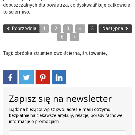
dopuszczalnych dla powietrza, co dyskwalifikuje całkowicie
to ścierniwo.
Poprzednia
1
2
3
4
5
Następna
6
7
Tagi:
obróbka strumieniowo-ścierna
,
śrutowanie
,
Zapisz się na newsletter
Bądź na bieżąco! Wpisz swój adres e-mail i otrzymuj
bezpłatnie najciekawsze artykuły, relacje, porady fachowe i
informacje o promocjach.