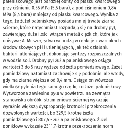
paleniskowego jest bardziej obfity od piasku kwarcowego
przy ciśnieniu 0,55 MPa (5,5 bara), a pod ciśnieniem 0,84
MPa (8,4 bara) mniejszy od piasku kwarcowego. Wynika z
tego, że żużel paleniskowy posiada mniej trwałe ziarna
ścierne, które natychmiast rozpadają się na drobny pył,
zawierający duże ilości wtrąceń metali ciężkich, które jak
opisywał A. Muszer, łatwo wchodzą w reakcje z warunkach
środowiskowych pH i utleniających, jak też działaniu
bakterii utleniających, dokonując syntezy rozpuszczalnych
w wodzie soli. Drobny pył żużla paleniskowego osiąga
wartości 3 do 5 razy wyższe od żużla pomiedziowego. Żużel
pomiedziowy natomiast zachowuje się podobnie, ale wtedy,
gdy ma ziarna większe od 0,4 mm. Osiąga on wówczas
wielkość pylenia tego samego rzędu, co żużel paleniskowy.
Wytworzona zawiesina pyłu w powietrzu na zewnątrz
stanowiska obróbki strumieniowo-ściernej wykazuje
wyraźnie większą dysproporcję krotności przekroczenia
dozwolonych wartości, bo 329,5-krotne żużla
pomiedziowego i 807,5 - żużla paleniskowego. Żużel
poniklowy wykazuje 2311,7-krotne przekroczenia norm