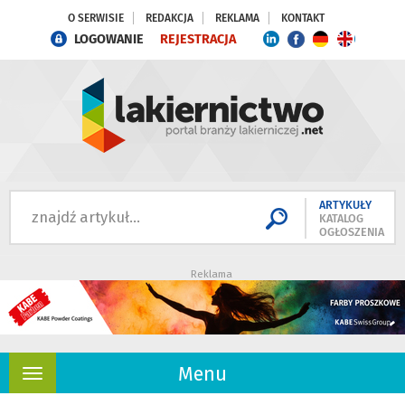
O SERWISIE
REDAKCJA
REKLAMA
KONTAKT
LOGOWANIE
REJESTRACJA
ARTYKUŁY
KATALOG
OGŁOSZENIA
Reklama
Menu
Rozwiń
nawigację