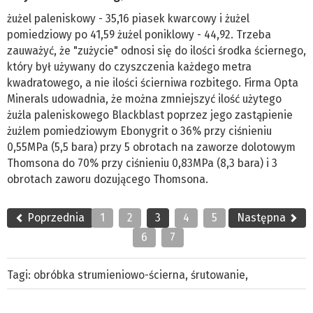
żużel paleniskowy - 35,16 piasek kwarcowy i żużel
pomiedziowy po 41,59 żużel poniklowy - 44,92. Trzeba
zauważyć, że "zużycie" odnosi się do ilości środka ściernego,
który był używany do czyszczenia każdego metra
kwadratowego, a nie ilości ścierniwa rozbitego. Firma Opta
Minerals udowadnia, że można zmniejszyć ilość użytego
żużla paleniskowego Blackblast poprzez jego zastąpienie
żużlem pomiedziowym Ebonygrit o 36% przy ciśnieniu
0,55MPa (5,5 bara) przy 5 obrotach na zaworze dolotowym
Thomsona do 70% przy ciśnieniu 0,83MPa (8,3 bara) i 3
obrotach zaworu dozującego Thomsona.
Poprzednia
1
2
3
4
5
Następna
6
7
Tagi:
obróbka strumieniowo-ścierna
,
śrutowanie
,