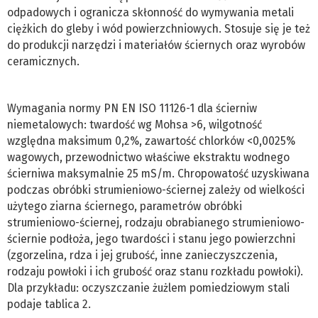
odpadowych i ogranicza skłonność do wymywania metali
ciężkich do gleby i wód powierzchniowych. Stosuje się je też
do produkcji narzędzi i materiałów ściernych oraz wyrobów
ceramicznych.
Wymagania normy PN EN ISO 11126-1 dla ścierniw
niemetalowych: twardość wg Mohsa >6, wilgotność
względna maksimum 0,2%, zawartość chlorków <0,0025%
wagowych, przewodnictwo właściwe ekstraktu wodnego
ścierniwa maksymalnie 25 mS/m. Chropowatość uzyskiwana
podczas obróbki strumieniowo-ściernej zależy od wielkości
użytego ziarna ściernego, parametrów obróbki
strumieniowo-ściernej, rodzaju obrabianego strumieniowo-
ściernie podłoża, jego twardości i stanu jego powierzchni
(zgorzelina, rdza i jej grubość, inne zanieczyszczenia,
rodzaju powłoki i ich grubość oraz stanu rozkładu powłoki).
Dla przykładu: oczyszczanie żużlem pomiedziowym stali
podaje tablica 2.