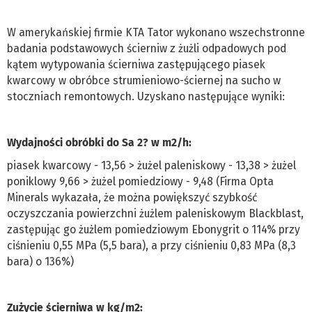
W amerykańskiej firmie KTA Tator wykonano wszechstronne
badania podstawowych ścierniw z żużli odpadowych pod
kątem wytypowania ścierniwa zastępującego piasek
kwarcowy w obróbce strumieniowo-ściernej na sucho w
stoczniach remontowych. Uzyskano następujące wyniki:
Wydajności obróbki do Sa 2? w m2/h:
piasek kwarcowy - 13,56 > żużel paleniskowy - 13,38 > żużel
poniklowy 9,66 > żużel pomiedziowy - 9,48 (Firma Opta
Minerals wykazała, że można powiększyć szybkość
oczyszczania powierzchni żużlem paleniskowym Blackblast,
zastępując go żużlem pomiedziowym Ebonygrit o 114% przy
ciśnieniu 0,55 MPa (5,5 bara), a przy ciśnieniu 0,83 MPa (8,3
bara) o 136%)
Zużycie ścierniwa w kg/m2: