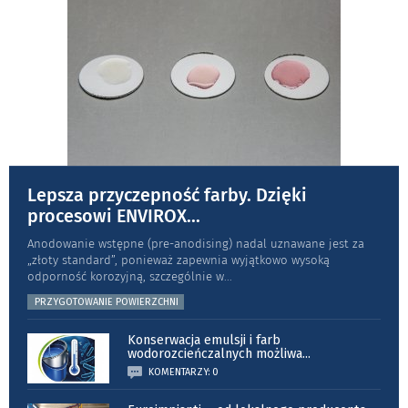
Lepsza przyczepność farby. Dzięki
procesowi ENVIROX
...
Anodowanie wstępne (pre-anodising) nadal uznawane jest za
„złoty standard”, ponieważ zapewnia wyjątkowo wysoką
odporność koro­zyjną, szczególnie w
...
PRZYGOTOWANIE POWIERZCHNI
Konserwacja emulsji i farb
wodorozcieńczalnych możliwa
...
KOMENTARZY: 0