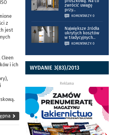
proszkową. Na co
 ISO
zwrócić uwagę
przy
...
enione
KOMENTARZY: 0
ci z
Największe źródła
h jest
ukrytych kosztów
anych
w tradycyjnych
...
KOMENTARZY: 0
L Cleen
ków i ich
WYDANIE 3(83)/2013
ry),
Reklama
i
yskową.
tępna