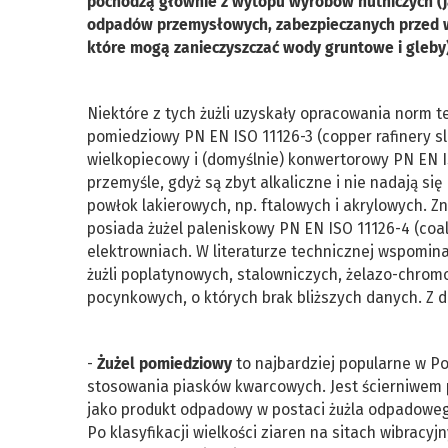
pochodzą głównie z wytopu wyrobów hutniczych (
odpadów przemysłowych, zabezpieczanych przed wy
które mogą zanieczyszczać wody gruntowe i gleby)
Niektóre z tych żużli uzyskały opracowania norm t
pomiedziowy PN EN ISO 11126-3 (copper rafinery slag
wielkopiecowy i (domyślnie) konwertorowy PN EN I
przemyśle, gdyż są zbyt alkaliczne i nie nadają 
powłok lakierowych, np. ftalowych i akrylowych. 
posiada żużel paleniskowy PN EN ISO 11126-4 (coa
elektrowniach. W literaturze technicznej wspomina
żużli poplatynowych, stalowniczych, żelazo-chro
pocynkowych, o których brak bliższych danych. Z 
-
Żużel pomiedziowy
to najbardziej popularne w Po
stosowania piasków kwarcowych. Jest ścierniwem
jako produkt odpadowy w postaci żużla odpadoweg
Po klasyfikacji wielkości ziaren na sitach wibrac