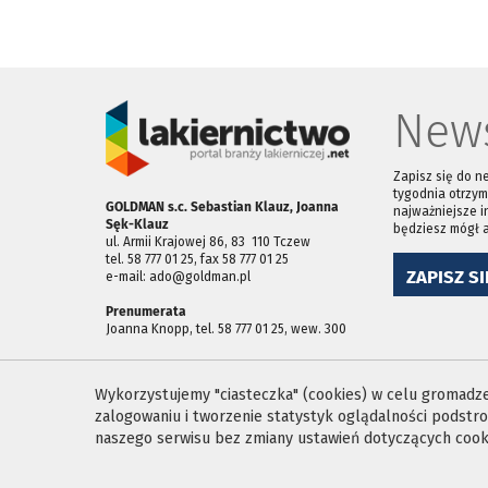
News
Zapisz się do n
tygodnia otrzym
GOLDMAN s.c. Sebastian Klauz, Joanna
najważniejsze i
Sęk-Klauz
będziesz mógł 
ul. Armii Krajowej 86, 83 ­ 110 Tczew
tel. 58 777 01 25, fax 58 777 01 25
ZAPISZ SI
e-mail: ado@goldman.pl
Prenumerata
Joanna Knopp, tel. 58 777 01 25, wew. 300
Wykorzystujemy "ciasteczka" (cookies) w celu gromadzen
zalogowaniu i tworzenie statystyk oglądalności podst
naszego serwisu bez zmiany ustawień dotyczących cooki