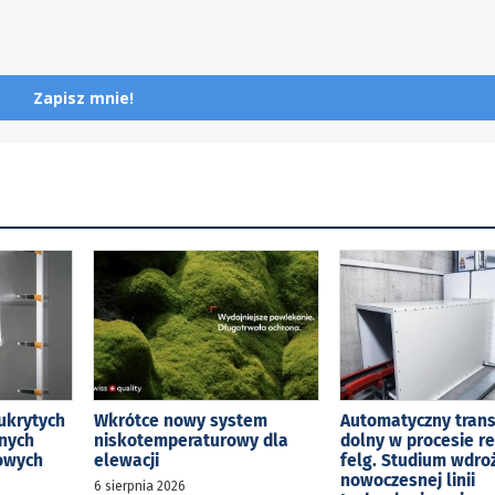
Zapisz mnie!
ukrytych
Wkrótce nowy system
Automatyczny tran
jnych
niskotemperaturowy dla
dolny w procesie r
kowych
elewacji
felg. Studium wdro
nowoczesnej linii
6 sierpnia 2026