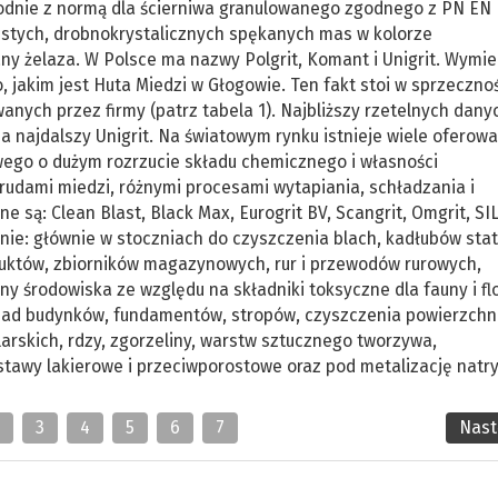
odnie z normą dla ścierniwa granulowanego zgodnego z PN EN
klistych, drobnokrystalicznych spękanych mas w kolorze
y żelaza. W Polsce ma nazwy Polgrit, Komant i Unigrit. Wymi
jakim jest Huta Miedzi w Głogowie. Ten fakt stoi w sprzecznoś
nych przez firmy (patrz tabela 1). Najbliższy rzetelnych danyc
 a najdalszy Unigrit. Na światowym rynku istnieje wiele oferow
wego o dużym rozrzucie składu chemicznego i własności
udami miedzi, różnymi procesami wytapiania, schładzania i
e są: Clean Blast, Black Max, Eurogrit BV, Scangrit, Omgrit, SI
anie: głównie w stoczniach do czyszczenia blach, kadłubów stat
duktów, zbiorników magazynowych, rur i przewodów rurowych,
y środowiska ze względu na składniki toksyczne dla fauny i flo
ad budynków, fundamentów, stropów, czyszczenia powierzchn
rskich, rdzy, zgorzeliny, warstw sztucznego tworzywa,
awy lakierowe i przeciwporostowe oraz pod metalizację natr
2
3
4
5
6
7
Nas