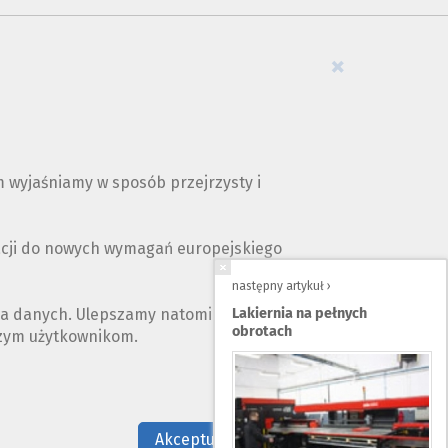
×
 wyjaśniamy w sposób przejrzysty i
acji do nowych wymagań europejskiego
następny artykuł ›
ia danych. Ulepszamy natomiast opis naszych
Lakiernia na pełnych
obrotach
szym użytkownikom.
Nie teraz
Akceptuję