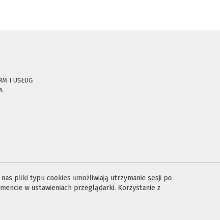
RM I USŁUG
A
E
as pliki typu cookies umożliwiają utrzymanie sesji po
encie w ustawieniach przeglądarki. Korzystanie z