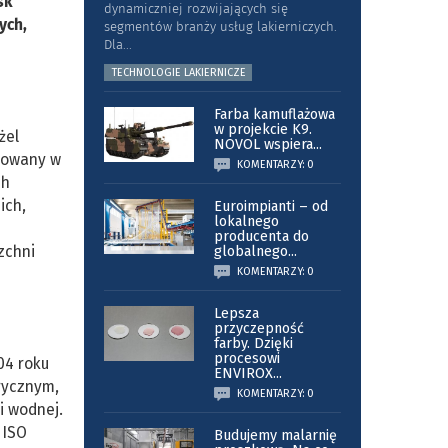
sk
dynamiczniej rozwijających się
ych,
segmentów branży usług lakierniczych.
Dla
...
TECHNOLOGIE LAKIERNICZE
Farba kamuflażowa
w projekcie K9.
żel
NOVOL wspiera
...
osowany w
KOMENTARZY: 0
ch
ich,
Euroimpianti – od
lokalnego
producenta do
zchni
globalnego
...
KOMENTARZY: 0
Lepsza
przyczepność
farby. Dzięki
procesowi
04 roku
ENVIROX
...
rycznym,
KOMENTARZY: 0
i wodnej.
 ISO
Budujemy malarnię