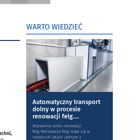
WARTO WIEDZIEĆ
Automatyczny transport
dolny w procesie
renowacji felg.
...
Wyzwania rynku renowacji
felg Renowacja felg stała się w
zchni,
ostatnich latach jednym z