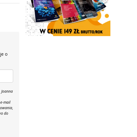
je o
, Joanna
 e-mail
towania,
wo do