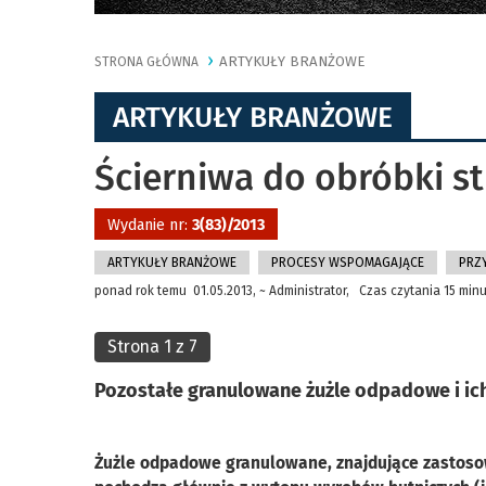
ARTYKUŁY BRANŻOWE
STRONA GŁÓWNA
ARTYKUŁY BRANŻOWE
Ścierniwa do obróbki s
Wydanie nr:
3(83)/2013
ARTYKUŁY BRANŻOWE
PROCESY WSPOMAGAJĄCE
PRZ
ponad rok temu 01.05.2013, ~ Administrator, Czas czytania 15 minu
Strona 1 z 7
Pozostałe granulowane żużle odpadowe i ic
Żużle odpadowe granulowane, znajdujące zastosow