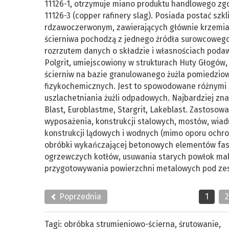
11126-1, otrzymuje miano produktu handlowego zg
11126-3 (copper rafinery slag). Posiada postać sz
rdzawoczerwonym, zawierających głównie krzemian
ścierniwa pochodzą z jednego źródła surowcowego, 
rozrzutem danych o składzie i własnościach podawa
Polgrit, umiejscowiony w strukturach Huty Głogów,
ścierniw na bazie granulowanego żużla pomiedzio
fizykochemicznych. Jest to spowodowane różnymi r
uszlachetniania żużli odpadowych. Najbardziej znan
Blast, Euroblastme, Stargrit, Lakeblast. Zastosow
wyposażenia, konstrukcji stalowych, mostów, wia
konstrukcji lądowych i wodnych (mimo oporu ochron
obróbki wykańczającej betonowych elementów fas
ogrzewczych kotłów, usuwania starych powłok mala
przygotowywania powierzchni metalowych pod zest
Poprzednia
1
Tagi:
obróbka strumieniowo-ścierna
,
śrutowanie
,