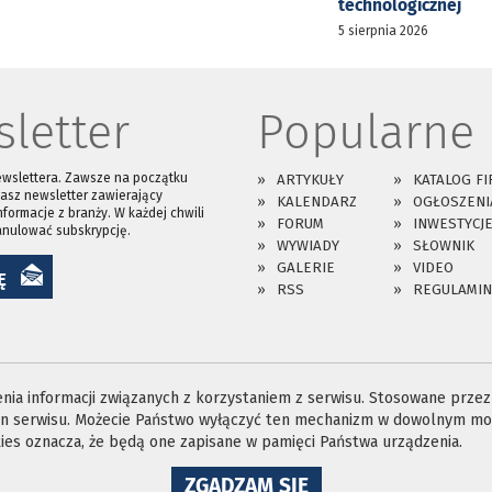
technologicznej
5 sierpnia 2026
letter
Popularne
ewslettera. Zawsze na początku
ARTYKUŁY
KATALOG FI
asz newsletter zawierający
KALENDARZ
OGŁOSZENI
nformacje z branży. W każdej chwili
FORUM
INWESTYCJ
anulować subskrypcję.
WYWIADY
SŁOWNIK
GALERIE
VIDEO
Ę
RSS
REGULAMIN
ia informacji związanych z korzystaniem z serwisu. Stosowane przez n
ron serwisu. Możecie Państwo wyłączyć ten mechanizm w dowolnym mom
es oznacza, że będą one zapisane w pamięci Państwa urządzenia.
NA
ZGADZAM SIĘ