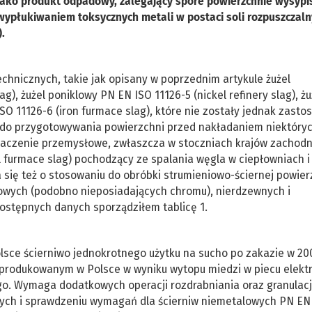
jako produkt odpadowy, zalegający spore powierzchnie wysypi
płukiwaniem toksycznych metali w postaci soli rozpuszczaln
.
echnicznych, takie jak opisany w poprzednim artykule żużel
), żużel poniklowy PN EN ISO 11126-5 (nickel refinery slag), żu
SO 11126-6 (iron furmace slag), które nie zostały jednak zast
się do przygotowywania powierzchni przed nakładaniem niektóry
Znaczenie przemysłowe, zwłaszcza w stoczniach krajów zachodn
l furmace slag) pochodzący ze spalania węgla w ciepłowniach i
 się też o stosowaniu do obróbki strumieniowo-ściernej powier
mowych (podobno nieposiadających chromu), nierdzewnych i
dostępnych danych sporządziłem tablicę 1.
lsce ścierniwo jednokrotnego użytku na sucho po zakazie w 20
 produkowanym w Polsce w wyniku wytopu miedzi w piecu elekt
o. Wymaga dodatkowych operacji rozdrabniania oraz granulacj
yjnych i sprawdzeniu wymagań dla ścierniw niemetalowych PN EN