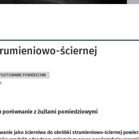
trumieniowo-ściernej
YGOTOWANIE POWIERZCHNI
t
h porównanie z żużlami pomiedziowymi
anie jako ścierniwa do obróbki strumieniowo-ściernej powier