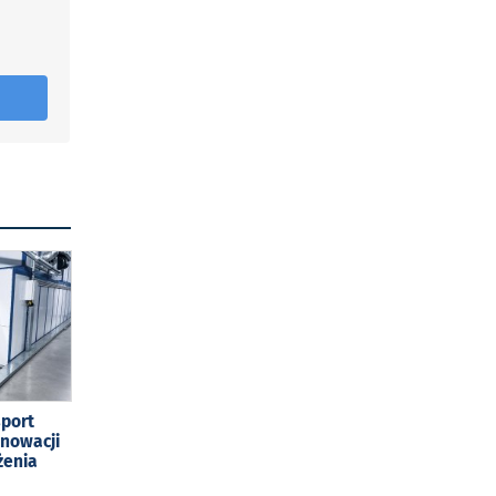
sport
enowacji
żenia