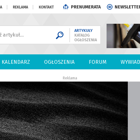
PRENUMERATA
NEWSLETTE
JA
REKLAMA
KONTAKT
ARTYKUŁY
KATALOG
OGŁOSZENIA
KALENDARZ
OGŁOSZENIA
FORUM
WYWIAD
Reklama