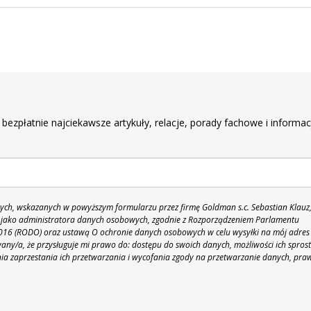
r
 bezpłatnie najciekawsze artykuły, relacje, porady fachowe i informac
h, wskazanych w powyższym formularzu przez firmę Goldman s.c. Sebastian Klauz
 86 jako administratora danych osobowych, zgodnie z Rozporządzeniem Parlamentu
 2016 (RODO) oraz ustawą O ochronie danych osobowych w celu wysyłki na mój adres
y/a, że przysługuje mi prawo do: dostępu do swoich danych, możliwości ich spros
nia zaprzestania ich przetwarzania i wycofania zgody na przetwarzanie danych, pra