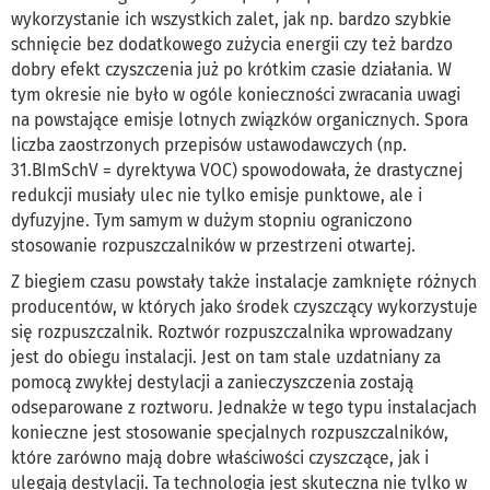
wykorzystanie ich wszystkich zalet, jak np. bardzo szybkie
schnięcie bez dodatkowego zużycia energii czy też bardzo
dobry efekt czyszczenia już po krótkim czasie działania. W
tym okresie nie było w ogóle konieczności zwracania uwagi
na powstające emisje lotnych związków organicznych. Spora
liczba zaostrzonych przepisów ustawodawczych (np.
31.BImSchV = dyrektywa VOC) spowodowała, że drastycznej
redukcji musiały ulec nie tylko emisje punktowe, ale i
dyfuzyjne. Tym samym w dużym stopniu ograniczono
stosowanie rozpuszczalników w przestrzeni otwartej.
Z biegiem czasu powstały także instalacje zamknięte różnych
producentów, w których jako środek czyszczący wykorzystuje
się rozpuszczalnik. Roztwór rozpuszczalnika wprowadzany
jest do obiegu instalacji. Jest on tam stale uzdatniany za
pomocą zwykłej destylacji a zanieczyszczenia zostają
odseparowane z roztworu. Jednakże w tego typu instalacjach
konieczne jest stosowanie specjalnych rozpuszczalników,
które zarówno mają dobre właściwości czyszczące, jak i
ulegają destylacji. Ta technologia jest skuteczna nie tylko w