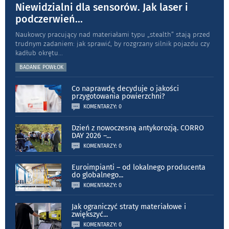
Niewidzialni dla sensorów. Jak laser i
podczerwień
...
Naukowcy pracujący nad materiałami typu „stea­lth” stają przed
trudnym zadaniem: jak sprawić, by rozgrzany silnik pojazdu czy
kadłub okrętu
...
BADANIE POWŁOK
Co naprawdę decyduje o jakości
przygotowania powierzchni?
KOMENTARZY: 0
Dzień z nowoczesną antykorozją. CORRO
DAY 2026 –
...
KOMENTARZY: 0
Euroimpianti – od lokalnego producenta
do globalnego
...
KOMENTARZY: 0
Jak ograniczyć straty materiałowe i
zwiększyć
...
KOMENTARZY: 0