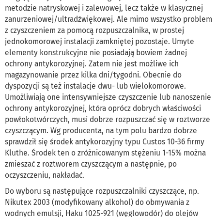
metodzie natryskowej i zalewowej, lecz także w klasycznej
zanurzeniowej/ultradźwiękowej. Ale mimo wszystko problem
z czyszczeniem za pomocą rozpuszczalnika, w prostej
jednokomorowej instalacji zamkniętej pozostaje. Umyte
elementy konstrukcyjne nie posiadają bowiem żadnej
ochrony antykorozyjnej. Zatem nie jest możliwe ich
magazynowanie przez kilka dni/tygodni. Obecnie do
dyspozycji są też instalacje dwu- lub wielokomorowe.
Umożliwiają one intensywniejsze czyszczenie lub nanoszenie
ochrony antykorozyjnej, która oprócz dobrych właściwości
powłokotwórczych, musi dobrze rozpuszczać się w roztworze
czyszczącym. Wg producenta, na tym polu bardzo dobrze
sprawdził się środek antykorozyjny typu Custos 10-36 firmy
Kluthe. Środek ten o zróżnicowanym stężeniu 1-15% można
zmieszać z roztworem czyszczącym a następnie, po
oczyszczeniu, nakładać.
Do wyboru są następujące rozpuszczalniki czyszczące, np.
Nikutex 2003 (modyfikowany alkohol) do obmywania z
wodnych emulsji, Haku 1025-921 (węglowodór) do olejów