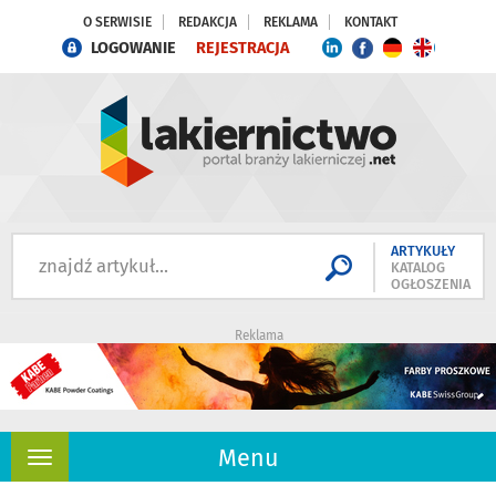
O SERWISIE
REDAKCJA
REKLAMA
KONTAKT
LOGOWANIE
REJESTRACJA
ARTYKUŁY
KATALOG
OGŁOSZENIA
Reklama
Menu
Rozwiń
nawigację