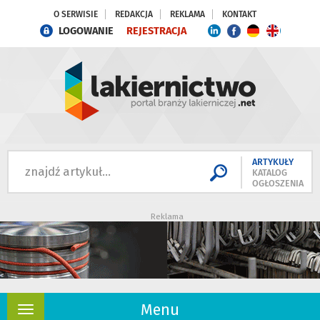
O SERWISIE
REDAKCJA
REKLAMA
KONTAKT
LOGOWANIE
REJESTRACJA
ARTYKUŁY
KATALOG
OGŁOSZENIA
Reklama
Menu
Rozwiń