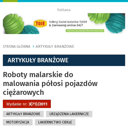
nawigację
Reklama
ARTYKUŁY BRANŻOWE
STRONA GŁÓWNA
ARTYKUŁY BRANŻOWE
Roboty malarskie do
malowania półosi pojazdów
ciężarowych
Wydanie nr:
3(71)/2011
ARTYKUŁY BRANŻOWE
URZĄDZENIA LAKIERNICZE
MOTORYZACJA
LAKIERNICTWO CIEKŁE