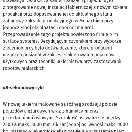
stawianym zwłaszcza samej realizacji projektu, było
zintegrowanie nowej instalacji lakierniczej z nowym tokiem
produkcji oraz dopasowanie jej do aktualnego stanu
zabudowy zakładu produkcyjnego w Monachium przy
jednoczesnej eksploatacji obecnej malarni.
Przeprowadzenie tego projektu powierzono firmie b+m
surface systems. Decydującym czynnikiem przy wyborze
zleceniobiorcy było doświadczenie, które producent
urządzeń posiadał w zakresie lakierowania pojazdów
użytkowych oraz techniki lakiernictwa przy zastosowaniu
robotów malarskich.
48-sekundowy cykl
W nowej lakierni malowane są różnego rodzaju półosie
pojazdów ciężarowych wraz z hamulcami oraz
przekładniami osiowymi. Szerokość osi waha się między
2500 a maks. 3000 mm. Ciężar jednej osi wynosi maks. 1000
kg. Instalację lakierniczą eksploatuje się w systemie pracy