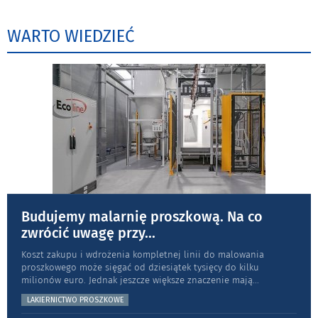
WARTO WIEDZIEĆ
Budujemy malarnię proszkową. Na co
zwrócić uwagę przy
...
Koszt zakupu i wdrożenia kompletnej linii do malowania
proszkowego może sięgać od dziesiątek tysięcy do kilku
milionów euro. Jednak jeszcze większe znaczenie mają
...
LAKIERNICTWO PROSZKOWE