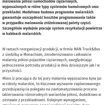
malowania półosi samochodów ciężarowych,
wyposażonych w różne typy systemów hamulcowych oraz
przekładni. Modułowa budowa programów malarskich
gwarantuje oszczędność kosztów programowania także
w przypadku malowania zróżnicowanej palety części.
Szczególnie wydajnie pracuje system recyrkulacji powietrza
w kabinach malarskich.
W ramach reorganizacji produkcji, w firmie MAN Truck&Bus
z siedzibą w Monachium, zmodernizowano całkowicie
malarnię półosi pojazdów ciężarowych, uwzględniając
jednocześnie potrzeby produkcji w dniu dzisiejszym jak i w
przyszłości.
Mimo iż pracująca do tej pory malarnia wyposażona była już
w roboty malarskie, to kluczowe wyzwanie zaplanowanego
przedsięwzięcia polegało na zautomatyzowaniu procesu
lakierowania różnorodnych wariantów półosi, dodatkowo w
zestawie z przekładniami. Kolejnym wymaganiem,