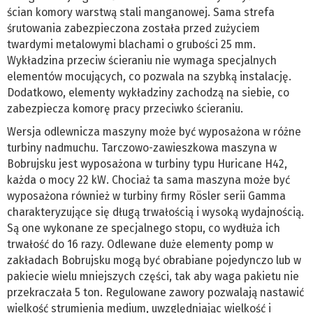
ścian komory warstwą stali manganowej. Sama strefa
śrutowania zabezpieczona została przed zużyciem
twardymi metalowymi blachami o grubości 25 mm.
Wykładzina przeciw ścieraniu nie wymaga specjalnych
elementów mocujących, co pozwala na szybką instalację.
Dodatkowo, elementy wykładziny zachodzą na siebie, co
zabezpiecza komorę pracy przeciwko ścieraniu.
Wersja odlewnicza maszyny może być wyposażona w różne
turbiny nadmuchu. Tarczowo-zawieszkowa maszyna w
Bobrujsku jest wyposażona w turbiny typu Huricane H42,
każda o mocy 22 kW. Chociaż ta sama maszyna może być
wyposażona również w turbiny firmy Rösler serii Gamma
charakteryzujące się długą trwałością i wysoką wydajnością.
Są one wykonane ze specjalnego stopu, co wydłuża ich
trwałość do 16 razy. Odlewane duże elementy pomp w
zakładach Bobrujsku mogą być obrabiane pojedynczo lub w
pakiecie wielu mniejszych części, tak aby waga pakietu nie
przekraczała 5 ton. Regulowane zawory pozwalają nastawić
wielkość strumienia medium, uwzględniając wielkość i