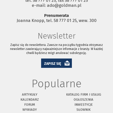
tel. 58 777 01 25, fax 58 777 01 25
e-mail: ado@goldman.pl
Prenumerata
Joanna Knopp, tel. 58 777 01 25, wew. 300
Newsletter
Zapisz się do newslettera. Zawsze na początku tygodnia otrzymasz
newsletter zawierający najważniejsze informacje z branży. W każdej
chwili będziesz mógł anulować subskrypcję.
ZAPISZ SIĘ
Popularne
ARTYKUŁY
KATALOG FIRM I USŁUG
KALENDARZ
OGŁOSZENIA
FORUM
INWESTYCJE
WYWIADY
SŁOWNIK