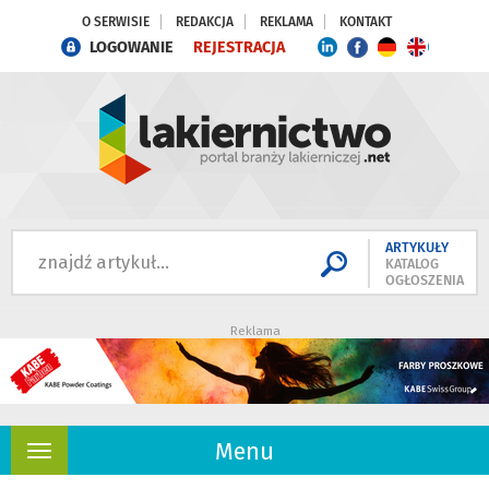
O SERWISIE
REDAKCJA
REKLAMA
KONTAKT
LOGOWANIE
REJESTRACJA
ARTYKUŁY
KATALOG
OGŁOSZENIA
Reklama
Menu
Rozwiń
nawigację