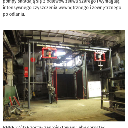
pompy składają się z odlewów żeliwa szarego i wymagają
intensywnego czyszczenia wewnętrznego i zewnętrznego
po odlaniu.
RHBE 27/32F został zaprojektowany, aby sprostać