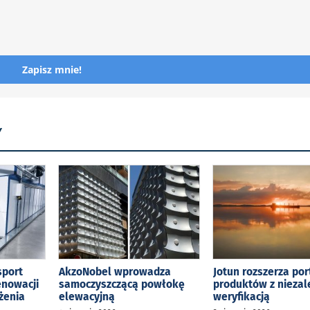
Zapisz mnie!
Y
sport
AkzoNobel wprowadza
Jotun rozszerza por
enowacji
samoczyszczącą powłokę
produktów z niezal
żenia
elewacyjną
weryfikacją