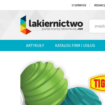
O SERWISIE
REDAKC
ARTYKUŁY
KATALOG FIRM I USŁUG