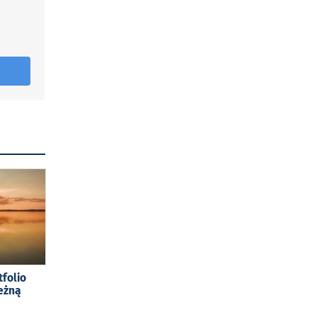
tfolio
eżną