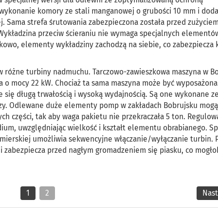
o wykonanie komory ze stali manganowej o grubości 10 mm i do
. Sama strefa śrutowania zabezpieczona została przed zużycie
Wykładzina przeciw ścieraniu nie wymaga specjalnych elementó
tkowo, elementy wykładziny zachodzą na siebie, co zabezpiecza
w różne turbiny nadmuchu. Tarczowo-zawieszkowa maszyna w B
da o mocy 22 kW. Chociaż ta sama maszyna może być wyposażona
e się długą trwałością i wysoką wydajnością. Są one wykonane z
 razy. Odlewane duże elementy pomp w zakładach Bobrujsku mogą
ch części, tak aby waga pakietu nie przekraczała 5 ton. Regulo
ium, uwzględniając wielkość i kształt elementu obrabianego. Sp
mierskiej umożliwia sekwencyjne włączanie/wyłączanie turbin. 
 i zabezpiecza przed nagłym gromadzeniem się piasku, co mogło
1
2
Nas