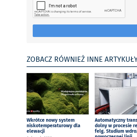
ZOBACZ RÓWNIEŻ INNE ARTYKUŁ
Wkrótce nowy system
Automatyczny tran
niskotemperaturowy dla
dolny w procesie r
elewacji
felg. Studium wdro
nowoczesnej linii