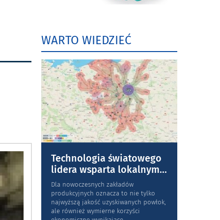
WARTO WIEDZIEĆ
Technologia światowego
lidera wsparta lokalnym
...
Dla nowoczesnych zakładów
produkcyjnych oznacza to nie tylko
najwyższą jakość uzyskiwanych powłok,
ale również wymierne korzyści
ekonomiczne wynikające
...