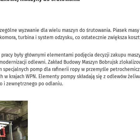
zególne wyzwanie dla wielu maszyn do śrutowania. Piasek masy
komora, turbina i system odzysku, co ostatecznie zwiększa koszty
zas pracy były głównymi elementami podjęcia decyzji zakupu masz
 modernizacji odlewni. Zakład Budowy Maszyn Bobrujsk zlokalizo
em specjalnych pomp dla rafinerii ropy w przemyśle petrochemic
h w krajach WPN. Elementy pompy składają się z odlewów żeliw
 i zewnętrznego po odlaniu.