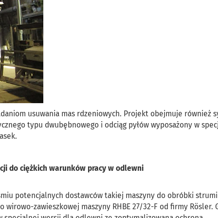
zadaniom usuwania mas rdzeniowych. Projekt obejmuje również 
tycznego typu dwubębnowego i odciąg pyłów wyposażony w spec
asek.
acji do ciężkich warunków pracy w odlewni
 ośmiu potencjalnych dostawców takiej maszyny do obróbki strum
pno wirowo-zawieszkowej maszyny RHBE 27/32-F od firmy Rösler
 specjalnej wersji dla odlewni ze zoptymalizowaną ochroną