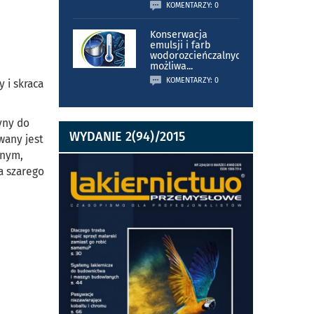
KOMENTARZY: 0
Konserwacja
emulsji i farb
wodorozcieńczalnych
możliwa
...
KOMENTARZY: 0
 i skraca
yny do
WYDANIE 2(94)/2015
wany jest
znym,
a szarego