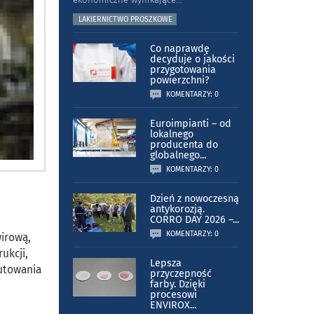
LAKIERNICTWO PROSZKOWE
Co naprawdę
decyduje o jakości
przygotowania
powierzchni?
KOMENTARZY: 0
Euroimpianti – od
lokalnego
producenta do
globalnego
...
KOMENTARZY: 0
Dzień z nowoczesną
antykorozją.
CORRO DAY 2026 –
...
KOMENTARZY: 0
irową,
ukcji,
Lepsza
rutowania
przyczepność
farby. Dzięki
procesowi
ENVIROX
...