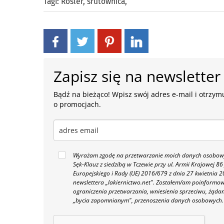
Tagi:
Rösler
,
śrutownica
,
Zapisz się na newsletter
Bądź na bieżąco! Wpisz swój adres e-mail i otrzymu
o promocjach.
Wyrażam zgodę na przetwarzanie moich danych osobowyc
Sęk-Klauz z siedzibą w Tczewie przy ul. Armii Krajowej
Europejskiego i Rady (UE) 2016/679 z dnia 27 kwietnia
newslettera „lakiernictwo.net".
Zostałem/am poinformowan
ograniczenia przetwarzania, wniesienia sprzeciwu, żąda
„bycia zapomnianym", przenoszenia danych osobowych.