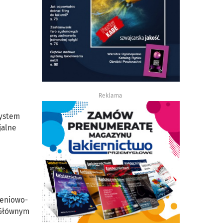
Reklama
system
jalne
ieniowo-
. Głównym