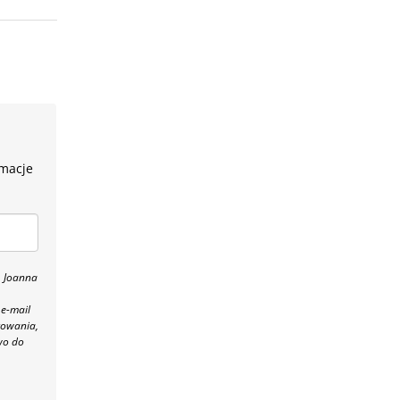
rmacje
, Joanna
 e-mail
towania,
wo do