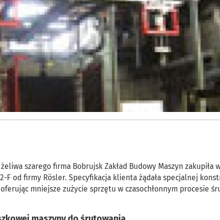
eliwa szarego firma Bobrujsk Zakład Budowy Maszyn zakupiła w
 od firmy Rösler. Specyfikacja klienta żądała specjalnej konstr
 oferując mniejsze zużycie sprzętu w czasochłonnym procesie ś
eszkowej maszyny do śrutowania