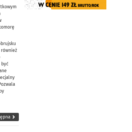
datkowym
m
w
 komorę
obrujsku
 również
e
 być
wane
ecjalny
Pozwala
by
tępna