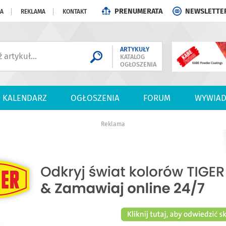
PRENUMERATA
NEWSLETTE
JA
REKLAMA
KONTAKT
ARTYKUŁY
KATALOG
OGŁOSZENIA
KALENDARZ
OGŁOSZENIA
FORUM
WYWIAD
Reklama