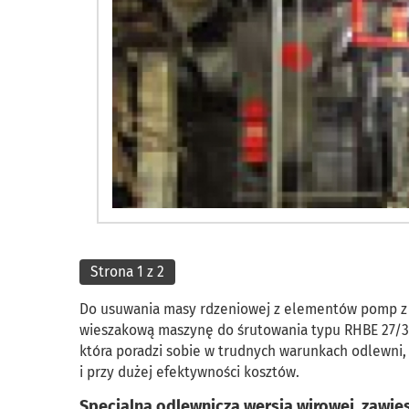
Strona 1 z 2
Do usuwania masy rdzeniowej z elementów pomp z ż
wieszakową maszynę do śrutowania typu RHBE 27/32-F
która poradzi sobie w trudnych warunkach odlewni,
i przy dużej efektywności kosztów.
Specjalna odlewnicza wersja wirowej, zawi