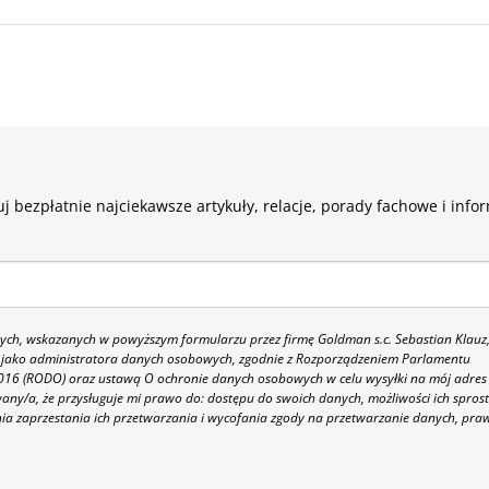
j bezpłatnie najciekawsze artykuły, relacje, porady fachowe i info
h, wskazanych w powyższym formularzu przez firmę Goldman s.c. Sebastian Klauz
 86 jako administratora danych osobowych, zgodnie z Rozporządzeniem Parlamentu
 2016 (RODO) oraz ustawą O ochronie danych osobowych w celu wysyłki na mój adres
y/a, że przysługuje mi prawo do: dostępu do swoich danych, możliwości ich spros
nia zaprzestania ich przetwarzania i wycofania zgody na przetwarzanie danych, pra