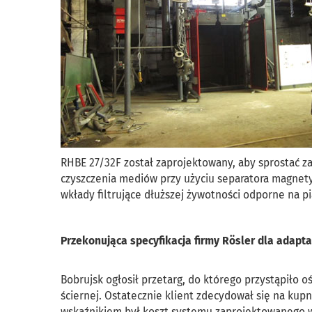
RHBE 27/32F został zaprojektowany, aby sprostać 
czyszczenia mediów przy użyciu separatora magne
wkłady filtrujące dłuższej żywotności odporne na pi
Przekonująca specyfikacja firmy Rösler dla adapt
Bobrujsk ogłosił przetarg, do którego przystąpiło
ściernej. Ostatecznie klient zdecydował się na ku
wskaźnikiem był koszt systemu zaprojektowanego w