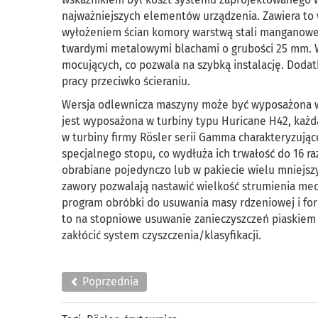
najważniejszych elementów urządzenia. Zawiera t
wyłożeniem ścian komory warstwą stali manganowej
twardymi metalowymi blachami o grubości 25 mm. 
mocujących, co pozwala na szybką instalację. Doda
pracy przeciwko ścieraniu.
Wersja odlewnicza maszyny może być wyposażona 
jest wyposażona w turbiny typu Huricane H42, każ
w turbiny firmy Rösler serii Gamma charakteryzując
specjalnego stopu, co wydłuża ich trwałość do 16
obrabiane pojedynczo lub w pakiecie wielu mniejszy
zawory pozwalają nastawić wielkość strumienia med
program obróbki do usuwania masy rdzeniowej i for
to na stopniowe usuwanie zanieczyszczeń piaskiem
zakłócić system czyszczenia/klasyfikacji.
Poprzednia