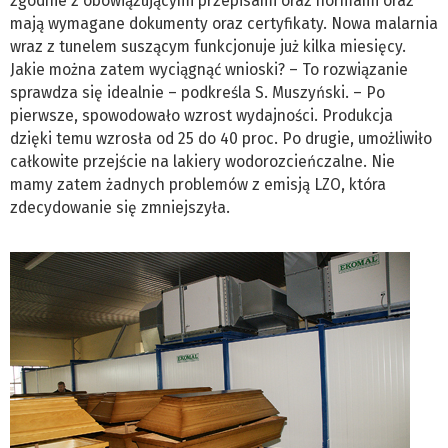
zgodnie z obowiązującymi przepisami oraz normami oraz
mają wymagane dokumenty oraz certyfikaty. Nowa malarnia
wraz z tunelem suszącym funkcjonuje już kilka miesięcy.
Jakie można zatem wyciągnąć wnioski? – To rozwiązanie
sprawdza się idealnie – podkreśla S. Muszyński. – Po
pierwsze, spowodowało wzrost wydajności. Produkcja
dzięki temu wzrosła od 25 do 40 proc. Po drugie, umożliwiło
całkowite przejście na lakiery wodorozcieńczalne. Nie
mamy zatem żadnych problemów z emisją LZO, która
zdecydowanie się zmniejszyła.