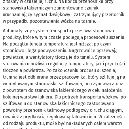
z taśmy w czasie jej ruchu. Na końcu przenośnika przy
stanowisku lakierniczym zamontowano czujnik
uruchamiający sygnał dźwiękowy i zatrzymujący przenośnik
w przypadku pozostawienia wózka na taśmie.
Automatyczny system transportu przesuwa stopniowo
produkty, które w tym czasie podlegają procesowi suszenia.
Na początku tunelu temperatura jest niższa, po czym
stopniowo ulega podwyższeniu. Nagrzewnice ogrzewają
powietrze, a wentylatory tłoczą je do tunelu. System
sterowania umożliwia regulację temperatury, jak i prędkości
tłoczenia powietrza. Po zakończeniu procesu suszenia,
trumna jest odbierana przez pracownika, który szlifuje ją na
wentylowanym stanowisku szlifowania, po czym wraca ona
z powrotem do stanowiska lakierniczego w celu nałożenia
kolejnej warstwy lakieru. Dla potrzeb transportu wózków, po
szlifowaniu do stanowiska lakierniczego zastosowano
powrotny przenośnik taśmowy podłogowy o ruchu ciągłym,
również z prędkością regulowaną falownikiem. W zależności
od rodzaju produktu, może być nakładanych osiem warstw