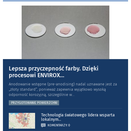
Lepsza przyczepność farby. Dzięki
procesowi ENVIROX
...
Anodowanie wstępne (pre-anodising) nadal uznawane jest za
„złoty standard”, ponieważ zapewnia wyjątkowo wysoką
odporność koro­zyjną, szczególnie w
...
PRZYGOTOWANIE POWIERZCHNI
Technologia światowego lidera wsparta
lokalnym
...
KOMENTARZY: 0