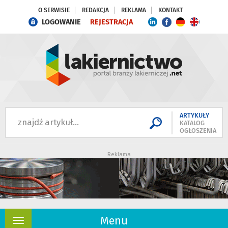
O SERWISIE
REDAKCJA
REKLAMA
KONTAKT
LOGOWANIE
REJESTRACJA
ARTYKUŁY
KATALOG
OGŁOSZENIA
Reklama
Menu
Rozwiń