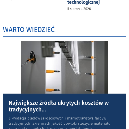
technologicznej
5 sierpnia 2026
WARTO WIEDZIEĆ
Największe źródła ukrytych kosztów w
tradycyjnych
...
Likwidacja błędów jakościowych i marnotrawstwa farbyW
tradycyjnych lakierniach jakość powłoki i zużycie materiału
zależą od czynnika ludzkiego oraz niestabilnych
...