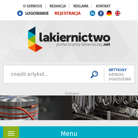
O SERWISIE
REDAKCJA
REKLAMA
KONTAKT
LOGOWANIE
REJESTRACJA
ARTYKUŁY
KATALOG
OGŁOSZENIA
Reklama
Menu
Rozwiń