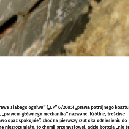
prawa słabego ogniwa” („LP” 6/2005) „prawa potrójnego kosztu
e, „prawem głównego mechanika” nazwane. Krótkie, treściwe
o spać spokojnie”. choć na pierwszy rzut oka odniesieniu do
ę niezrozumiałe, to chemii przemysłowej, gdzie korozja „nie śp