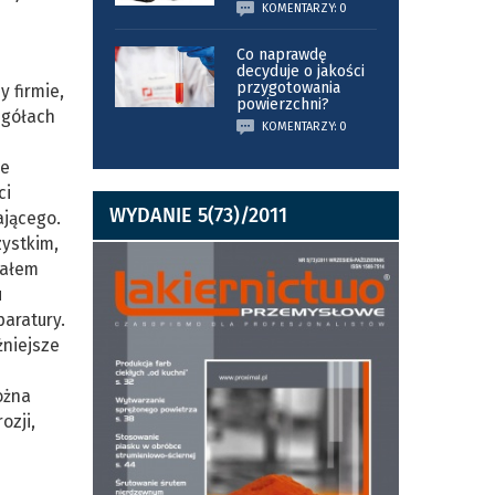
KOMENTARZY: 0
Co naprawdę
decyduje o jakości
przygotowania
 firmie,
powierzchni?
egółach
KOMENTARZY: 0
–
ze
ci
WYDANIE 5(73)/2011
ającego.
zystkim,
nałem
u
aratury.
żniejsze
ożna
ozji,