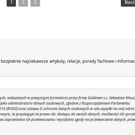
1
2
3
Nas
r
 bezpłatnie najciekawsze artykuły, relacje, porady fachowe i informac
h, wskazanych w powyższym formularzu przez firmę Goldman s.c. Sebastian Klauz
 86 jako administratora danych osobowych, zgodnie z Rozporządzeniem Parlamentu
 2016 (RODO) oraz ustawą O ochronie danych osobowych w celu wysyłki na mój adres
y/a, że przysługuje mi prawo do: dostępu do swoich danych, możliwości ich spros
nia zaprzestania ich przetwarzania i wycofania zgody na przetwarzanie danych, pra