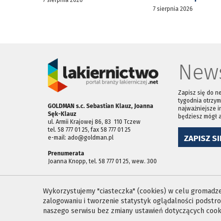
7 sierpnia 2026
News
Zapisz się do n
tygodnia otrzym
GOLDMAN s.c. Sebastian Klauz, Joanna
najważniejsze i
Sęk-Klauz
będziesz mógł 
ul. Armii Krajowej 86, 83 ­ 110 Tczew
tel. 58 777 01 25, fax 58 777 01 25
ZAPISZ SI
e-mail: ado@goldman.pl
Prenumerata
Joanna Knopp, tel. 58 777 01 25, wew. 300
Wykorzystujemy "ciasteczka" (cookies) w celu gromadzen
zalogowaniu i tworzenie statystyk oglądalności podst
naszego serwisu bez zmiany ustawień dotyczących cooki