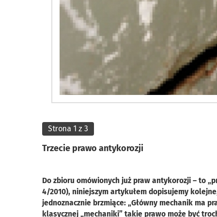
Strona 1 z 3
Trzecie prawo antykorozji
Do zbioru omówionych już praw antykorozji – to „
4/2010), niniejszym artykułem dopisujemy kolejn
jednoznacznie brzmiące: „Główny mechanik ma praw
klasycznej „mechaniki” takie prawo może być troch