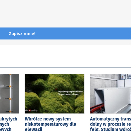
Zapisz mnie!
ukrytych
Wkrótce nowy system
Automatyczny tran
jnych
niskotemperaturowy dla
dolny w procesie r
kowych
elewacji
felg. Studium wdro