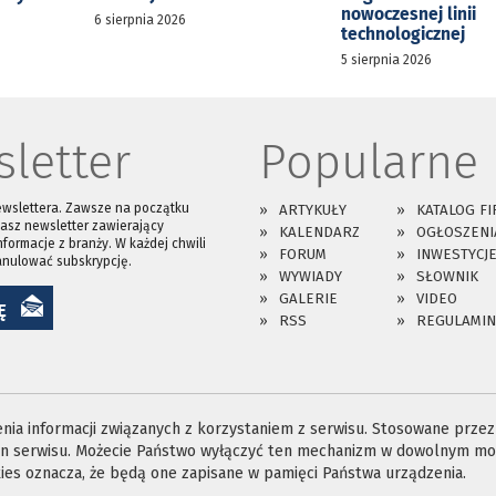
nowoczesnej linii
6 sierpnia 2026
technologicznej
5 sierpnia 2026
letter
Popularne
ewslettera. Zawsze na początku
ARTYKUŁY
KATALOG FI
asz newsletter zawierający
KALENDARZ
OGŁOSZENI
nformacje z branży. W każdej chwili
FORUM
INWESTYCJ
anulować subskrypcję.
WYWIADY
SŁOWNIK
GALERIE
VIDEO
Ę
RSS
REGULAMIN
ia informacji związanych z korzystaniem z serwisu. Stosowane przez n
ron serwisu. Możecie Państwo wyłączyć ten mechanizm w dowolnym mom
es oznacza, że będą one zapisane w pamięci Państwa urządzenia.