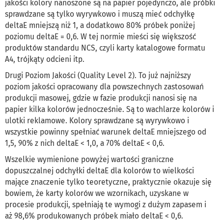
jakości kolory nanoszone są na papier pojedynczo, ale próbki
sprawdzane są tylko wyrywkowo i muszą mieć odchyłkę
deltaE mniejszą niż 1, a dodatkowo 80% próbek poniżej
poziomu deltaE = 0,6. W tej normie mieści się większość
produktów standardu NCS, czyli karty katalogowe formatu
A4, trójkąty odcieni itp.
Drugi Poziom Jakości (Quality Level 2). To już najniższy
poziom jakości opracowany dla powszechnych zastosowań
produkcji masowej, gdzie w fazie produkcji nanosi się na
papier kilka kolorów jednocześnie. Są to wachlarze kolorów i
ulotki reklamowe. Kolory sprawdzane są wyrywkowo i
wszystkie powinny spełniać warunek deltaE mniejszego od
1,5, 90% z nich deltaE < 1,0, a 70% deltaE < 0,6.
Wszelkie wymienione powyżej wartości graniczne
dopuszczalnej odchyłki deltaE dla kolorów to wielkości
mające znaczenie tylko teoretyczne, praktycznie okazuje się
bowiem, że karty kolorów we wzornikach, uzyskane w
procesie produkcji, spełniają te wymogi z dużym zapasem i
aż 98,6% produkowanych próbek miało deltaE < 0,6.