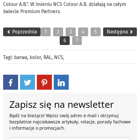
Colour A.B.". W imieniu NCS Colour A.B. działają na całym
świecie Premium Partners.
Poprzednia
1
2
3
4
5
Następna
6
7
Tagi:
barwa
,
kolor
,
RAL
,
NCS
,
Zapisz się na newsletter
Bądź na bieżąco! Wpisz swój adres e-mail i otrzymuj
bezpłatnie najciekawsze artykuły, relacje, porady fachowe
i informacje o promocjach.