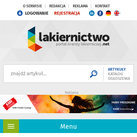
O SERWISIE
REDAKCJA
REKLAMA
KONTAKT
LOGOWANIE
REJESTRACJA
ARTYKUŁY
KATALOG
OGŁOSZENIA
Reklama
Menu
Rozwiń
nawigację