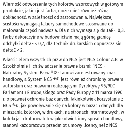
Wierność odtworzenia tych kolorów wzorcowych w gotowym
produkcie, jakim jest farba, może mieć również różną
dokładność, w zależności od zastosowania. Największej
ścisłości wymagają lakiery samochodowe stosowane do
malowania części nadwozia. Dla nich wymaga się deltaE < 0,3.
Farby dekoracyjne w budownictwie mają górną granicę
odchyłki deltaE < 0,7, dla technik drukarskich dopuszcza się
deltaE < 2.
Właścicielem wszystkich praw do NCS jest NCS Colour A.B. w
Sztokholmie i ich świadczenie prawne brzmi: "NCS -
Naturalny System Barw ®© stanowi zarejestrowany znak
handlowy, a System NCS ®© jest również chroniony prawem
autorskim oraz prawami realizującymi Dyrektywę 96/9EC
Parlamentu Europejskiego oraz Rady Europy z 11 marca 1996
r. o prawnej ochronie baz danych. Jakiekolwiek korzystanie z
NCS ®©, jak powoływanie się na kolory w bazach danych dla
mieszania kolorów, w drukach, na stronach internetowych, w
kolekcjach kolorów lub w jakikolwiek inny sposób handlowy,
stanowi każdorazowo przedmiot umowy licencyjnej z NCS