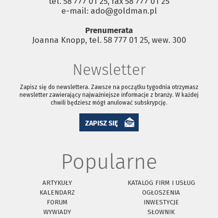
tel. 58 777 01 25, fax 58 777 01 25
e-mail: ado@goldman.pl
Prenumerata
Joanna Knopp, tel. 58 777 01 25, wew. 300
Newsletter
Zapisz się do newslettera. Zawsze na początku tygodnia otrzymasz
newsletter zawierający najważniejsze informacje z branży. W każdej
chwili będziesz mógł anulować subskrypcję.
ZAPISZ SIĘ
Popularne
ARTYKUŁY
KATALOG FIRM I USŁUG
KALENDARZ
OGŁOSZENIA
FORUM
INWESTYCJE
WYWIADY
SŁOWNIK