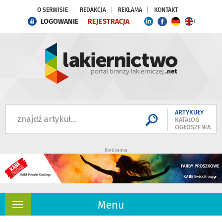
O SERWISIE
REDAKCJA
REKLAMA
KONTAKT
LOGOWANIE
REJESTRACJA
ARTYKUŁY
KATALOG
OGŁOSZENIA
Reklama
Menu
Rozwiń
nawigację