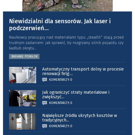
Niewidzialni dla sensorów. Jak laser i
podczerwień
...
Naukowcy pracujący nad materiałami typu „stea­lth” stają przed
trudnym zadaniem: jak sprawić, by rozgrzany silnik pojazdu czy
kadłub okrętu
...
BADANIE POWŁOK
Automatyczny transport dolny w procesie
renowacji felg.
...
KOMENTARZY: 0
Jak ograniczyć straty materiałowe i
zwiększyć
...
KOMENTARZY: 0
Największe źródła ukrytych kosztów w
tradycyjnych
...
KOMENTARZY: 0