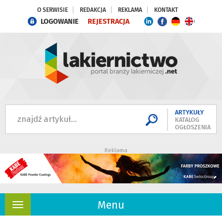
O SERWISIE
REDAKCJA
REKLAMA
KONTAKT
LOGOWANIE
REJESTRACJA
ARTYKUŁY
KATALOG
OGŁOSZENIA
Reklama
Menu
Rozwiń
nawigację