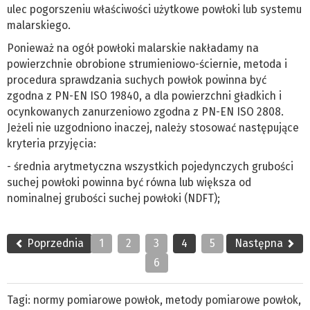
ulec pogorszeniu właściwości użytkowe powłoki lub systemu
malarskiego.
Ponieważ na ogół powłoki malarskie nakładamy na
powierzchnie obrobione strumieniowo-ściernie, metoda i
procedura sprawdzania suchych powłok powinna być
zgodna z PN-EN ISO 19840, a dla powierzchni gładkich i
ocynkowanych zanurzeniowo zgodna z PN-EN ISO 2808.
Jeżeli nie uzgodniono inaczej, należy stosować następujące
kryteria przyjęcia:
- średnia arytmetyczna wszystkich pojedynczych grubości
suchej powłoki powinna być równa lub większa od
nominalnej grubości suchej powłoki (NDFT);
Poprzednia
1
2
3
4
5
Następna
6
Tagi:
normy pomiarowe powłok
,
metody pomiarowe powłok
,