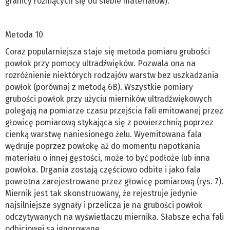
granicy różniących się od siebie materiałów).
Metoda 10
Coraz popularniejsza staje się metoda pomiaru grubości
powłok przy pomocy ultradźwięków. Pozwala ona na
rozróżnienie niektórych rodzajów warstw bez uszkadzania
powłok (porównaj z metodą 6B). Wszystkie pomiary
grubości powłok przy użyciu mierników ultradźwiękowych
polegają na pomiarze czasu przejścia fali emitowanej przez
głowicę pomiarową stykająca się z powierzchnią poprzez
cienką warstwę naniesionego żelu. Wyemitowana fala
wędruje poprzez powłokę aż do momentu napotkania
materiału o innej gęstości, może to być podłoże lub inna
powłoka. Drgania zostają częściowo odbite i jako fala
powrotna zarejestrowane przez głowicę pomiarową (rys. 7).
Miernik jest tak skonstruowany, że rejestruje jedynie
najsilniejsze sygnały i przelicza je na grubości powłok
odczytywanych na wyświetlaczu miernika. Słabsze echa fali
odbiciowej są ignorowane.