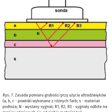
Rys. 7. Zasada pomiaru grubości przy użyciu ultradźwięków
(a, b, c - powłoki wykonane z różnych farb; s - materiał
podłoża; N - wysłany sygnał; R1, R2, R3 - sygnały odbite na