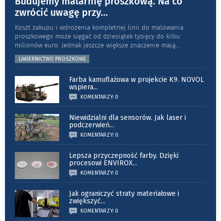
Budujemy malarnię proszkową. Na co
zwrócić uwagę przy
...
Koszt zakupu i wdrożenia kompletnej linii do malowania
proszkowego może sięgać od dziesiątek tysięcy do kilku
milionów euro. Jednak jeszcze większe znaczenie mają
...
LAKIERNICTWO PROSZKOWE
Farba kamuflażowa w projekcie K9. NOVOL
wspiera
...
KOMENTARZY: 0
Niewidzialni dla sensorów. Jak laser i
podczerwień
...
KOMENTARZY: 0
Lepsza przyczepność farby. Dzięki
procesowi ENVIROX
...
KOMENTARZY: 0
Jak ograniczyć straty materiałowe i
zwiększyć
...
KOMENTARZY: 0