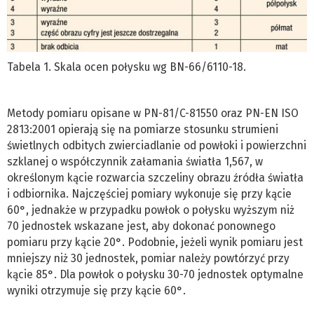
Tabela 1. Skala ocen połysku wg BN-66/6110-18.
Metody pomiaru opisane w PN-81/C-81550 oraz PN-EN ISO
2813:2001 opierają się na pomiarze stosunku strumieni
świetlnych odbitych zwierciadlanie od powłoki i powierzchni
szklanej o współczynnik załamania światła 1,567, w
określonym kącie rozwarcia szczeliny obrazu źródła światła
i odbiornika. Najczęściej pomiary wykonuje się przy kącie
60°, jednakże w przypadku powłok o połysku wyższym niż
70 jednostek wskazane jest, aby dokonać ponownego
pomiaru przy kącie 20°. Podobnie, jeżeli wynik pomiaru jest
mniejszy niż 30 jednostek, pomiar należy powtórzyć przy
kącie 85°. Dla powłok o połysku 30-70 jednostek optymalne
wyniki otrzymuje się przy kącie 60°.