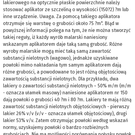
lakierowego na optycznie płaskie powierzchnie należy
stosować aplikator ze szczeliną o wysokości (150?2) ?m lub
inne urządzenie. Uwaga. Za pomocą takiego aplikatora
otrzymuje się warstwę o grubości około 75 ?m". Błąd w
powyższej informacji polega na tym, że nie można stworzyć
takiej reguły, iż każdy wyrób malarski naniesiony
wskazanym aplikatorem daje taką samą grubość. Różne
wyroby malarskie mogą mieć taką samą zawartość
substancji nielotnych (wagowo), jednakże uzyskiwane
powłoki mimo nakładania tym samym aplikatorem dają
różne grubości, a powodowane to jest różną objętościową
zawartością substancji nielotnych. Dla przykładu, dwa
lakiery o zawartości substancji nielotnych ~ 50% m/m (m/m
- oznacza ułamek masowy) naniesione aplikatorem nr 150
dają powłoki o grubości 40 ?m i 80 ?m. Lakiery te mają różną
zawartość substancji nielotnych objętościowych - pierwszy
lakier 26% v/v (v/v - oznacza ułamek objętościowy), drugi
lakier 53% v/v. Zatem otrzymując powłoki według wskazań
normy, uzyskujemy powłoki o bardzo rozbieżnych
grubościach. Nie ma możliwości porównania połysku powłok