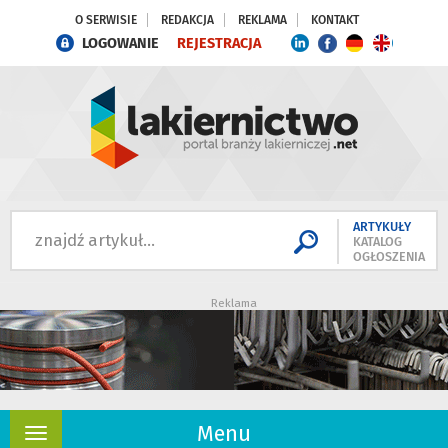
O SERWISIE
REDAKCJA
REKLAMA
KONTAKT
LOGOWANIE
REJESTRACJA
ARTYKUŁY
KATALOG
OGŁOSZENIA
Reklama
Menu
Rozwiń