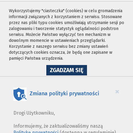
Wykorzystujemy "ciasteczka" (cookies) w celu gromadzenia
informacji związanych z korzystaniem z serwisu. Stosowane
przez nas pliki typu cookies umożliwiają utrzymanie sesji po
zalogowaniu i tworzenie statystyk oglądalności podstron
serwisu. Możecie Państwo wyłączyć ten mechanizm w
dowolnym momencie w ustawieniach przeglądarki.
Korzystanie z naszego serwisu bez zmiany ustawień
dotyczących cookies oznacza, że będą one zapisane w
pamięci Państwa urządzenia.
NA
ZGADZAM SIĘ
WYKORZYSTANIE
PLIKÓW
COOKIES
×
Zmiana polityki prywatności
Drogi Użytkowniku,
Informujemy, że zaktualizowaliśmy naszą
Politykę prywatności
(dostępną w regulaminie).