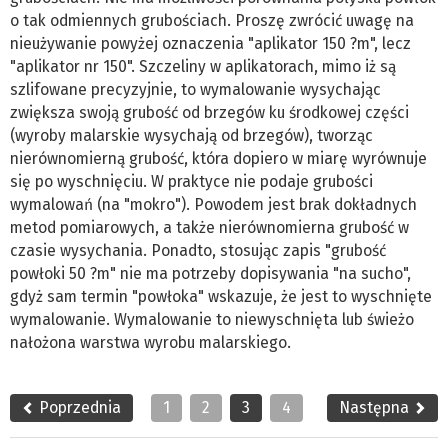
o tak odmiennych grubościach. Proszę zwrócić uwagę na
nieużywanie powyżej oznaczenia "aplikator 150 ?m", lecz
"aplikator nr 150". Szczeliny w aplikatorach, mimo iż są
szlifowane precyzyjnie, to wymalowanie wysychając
zwiększa swoją grubość od brzegów ku środkowej części
(wyroby malarskie wysychają od brzegów), tworząc
nierównomierną grubość, która dopiero w miarę wyrównuje
się po wyschnięciu. W praktyce nie podaje grubości
wymalowań (na "mokro"). Powodem jest brak dokładnych
metod pomiarowych, a także nierównomierna grubość w
czasie wysychania. Ponadto, stosując zapis "grubość
powłoki 50 ?m" nie ma potrzeby dopisywania "na sucho",
gdyż sam termin "powłoka" wskazuje, że jest to wyschnięte
wymalowanie. Wymalowanie to niewyschnięta lub świeżo
nałożona warstwa wyrobu malarskiego.
Poprzednia
1
2
3
4
Następna