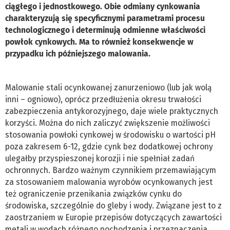
ciągłego i jednostkowego. Obie odmiany cynkowania
charakteryzują się specyficznymi parametrami procesu
technologicznego i determinują odmienne właściwości
powłok cynkowych. Ma to również konsekwencje w
przypadku ich późniejszego malowania.
Malowanie stali ocynkowanej zanurzeniowo (lub jak wolą
inni – ogniowo), oprócz przedłużenia okresu trwałości
zabezpieczenia antykorozyjnego, daje wiele praktycznych
korzyści. Można do nich zaliczyć zwiększenie możliwości
stosowania powłoki cynkowej w środowisku o wartości pH
poza zakresem 6-12, gdzie cynk bez dodatkowej ochrony
ulegałby przyspieszonej korozji i nie spełniał zadań
ochronnych. Bardzo ważnym czynnikiem przemawiającym
za stosowaniem malowania wyrobów ocynkowanych jest
też ograniczenie przenikania związków cynku do
środowiska, szczególnie do gleby i wody. Związane jest to z
zaostrzaniem w Europie przepisów dotyczących zawartości
metali w wodach różnego pochodzenia i przeznaczenia