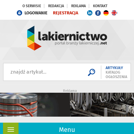
O SERWISIE
REDAKCJA
REKLAMA
KONTAKT
LOGOWANIE
REJESTRACJA
ARTYKUŁY
KATALOG
OGŁOSZENIA
Reklama
Menu
Rozwiń