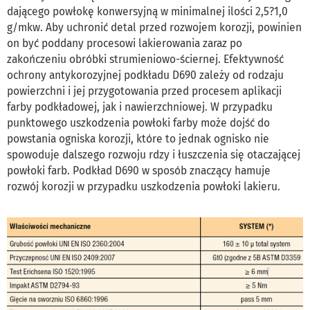
dającego powłokę konwersyjną w minimalnej ilości 2,5?1,0
g/mkw. Aby uchronić detal przed rozwojem korozji, powinien
on być poddany procesowi lakierowania zaraz po
zakończeniu obróbki strumieniowo-ściernej. Efektywność
ochrony antykorozyjnej podkładu D690 zależy od rodzaju
powierzchni i jej przygotowania przed procesem aplikacji
farby podkładowej, jak i nawierzchniowej. W przypadku
punktowego uszkodzenia powłoki farby może dojść do
powstania ogniska korozji, które to jednak ognisko nie
spowoduje dalszego rozwoju rdzy i łuszczenia się otaczającej
powłoki farb. Podkład D690 w sposób znaczący hamuje
rozwój korozji w przypadku uszkodzenia powłoki lakieru.