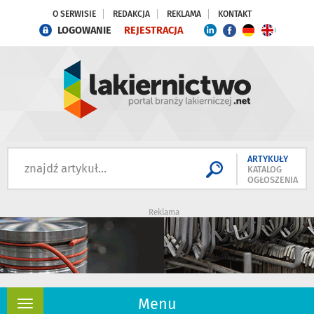
O SERWISIE
REDAKCJA
REKLAMA
KONTAKT
LOGOWANIE
REJESTRACJA
ARTYKUŁY
KATALOG
OGŁOSZENIA
Reklama
Menu
Rozwiń