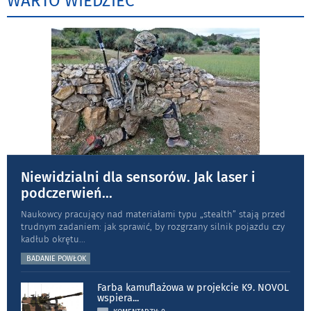
WARTO WIEDZIEĆ
Niewidzialni dla sensorów. Jak laser i
podczerwień
...
Naukowcy pracujący nad materiałami typu „stea­lth” stają przed
trudnym zadaniem: jak sprawić, by rozgrzany silnik pojazdu czy
kadłub okrętu
...
BADANIE POWŁOK
Farba kamuflażowa w projekcie K9. NOVOL
wspiera
...