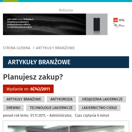
nawigację
Reklama
ARTYKUŁY BRANŻOWE
STRONA GŁÓWNA
ARTYKUŁY BRANŻOWE
Planujesz zakup?
Wydanie nr:
6(74)/2011
ARTYKUŁY BRANŻOWE
ANTYKOROZJA
URZĄDZENIA LAKIERNICZE
DREWNO
TECHNOLOGIE LAKIERNICZE
LAKIERNICTWO CIEKŁE
ponad rok temu 01.11.2011, ~ Administrator, Czas czytania 6 minut