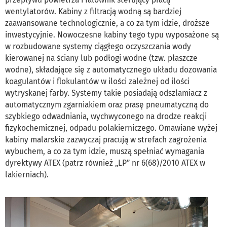
wentylatorów. Kabiny z filtracją wodną są bardziej
zaawansowane technologicznie, a co za tym idzie, droższe
inwestycyjnie. Nowoczesne kabiny tego typu wyposażone są
w rozbudowane systemy ciągłego oczyszczania wody
kierowanej na ściany lub podłogi wodne (tzw. płaszcze
wodne), składające się z automatycznego układu dozowania
koagulantów i flokulantów w ilości zależnej od ilości
wytryskanej farby. Systemy takie posiadają odszlamiacz z
automatycznym zgarniakiem oraz prasę pneumatyczną do
szybkiego odwadniania, wychwyconego na drodze reakcji
fizykochemicznej, odpadu polakierniczego. Omawiane wyżej
kabiny malarskie zazwyczaj pracują w strefach zagrożenia
wybuchem, a co za tym idzie, muszą spełniać wymagania
dyrektywy ATEX (patrz również „LP” nr 6(68)/2010 ATEX w
lakierniach).