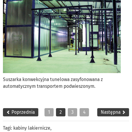
Suszarka konwekcyjna tunelowa zasyfonowana z
automatycznym transportem podwieszonym.
Poprzednia
1
2
3
4
Następna
Tagi:
kabiny lakiernicze
,