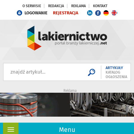
O SERWISIE
REDAKCJA
REKLAMA
KONTAKT
LOGOWANIE
REJESTRACJA
ARTYKUŁY
KATALOG
OGŁOSZENIA
Reklama
Menu
Rozwiń