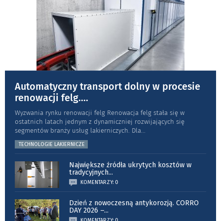
Automatyczny transport dolny w procesie
renowacji felg.
...
Wyzwania rynku renowacji felg Renowacja felg stała się w
ostatnich latach jednym z dynamiczniej rozwijających się
segmentów branży usług lakierniczych. Dla
...
TECHNOLOGIE LAKIERNICZE
Największe źródła ukrytych kosztów w
tradycyjnych
...
KOMENTARZY: 0
Dzień z nowoczesną antykorozją. CORRO
DAY 2026 –
...
KOMENTARZY: 0