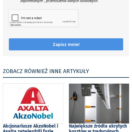
zapomnianym", przenoszenia danych osobowych.
Zapisz mnie!
ZOBACZ RÓWNIEŻ INNE ARTYKUŁY
Akcjonariusze AkzoNobel i
Największe źródła ukrytych
Axalta zatwierdzili fuzję
kosztów w tradycyjnych