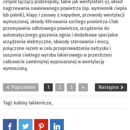
Zespół łączący podzespoły, takie jak wentylator(-y), układ
nagrzewania nawiewanego powietrza (np. wymiennik ciepła
lub palnik), klapy i zasuwy z napędem, przewody wentylacji
wymuszonej, układy filtrowania suchego powietrza i/lub
przemywania odlotowego powietrza, urządzenia do
automatycznego gaszenia ognia i dodatkowe specjalne
urządzenia elektryczne, obwody sterowania i mocy,
połączone razem w celu przeprowadzenia natrysku i
suszenia ciekłego wyrobu lakierowego w przestrzeni
całkowicie zamkniętej wyposażonej w wentylację
wymuszoną.
Poprzednia
1
2
3
4
Następna
Tagi:
kabiny lakiernicze
,