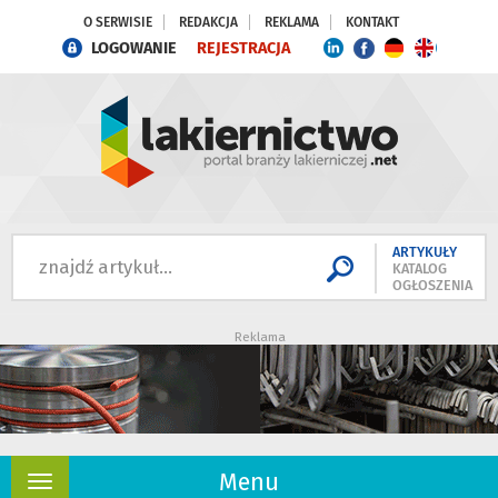
O SERWISIE
REDAKCJA
REKLAMA
KONTAKT
LOGOWANIE
REJESTRACJA
ARTYKUŁY
KATALOG
OGŁOSZENIA
Reklama
Menu
Rozwiń