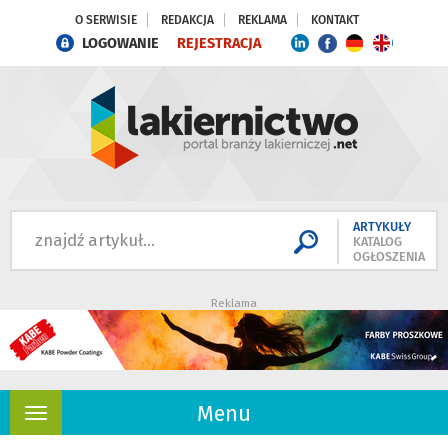
O SERWISIE
REDAKCJA
REKLAMA
KONTAKT
LOGOWANIE
REJESTRACJA
ARTYKUŁY
KATALOG
OGŁOSZENIA
Reklama
Menu
Rozwiń
nawigację