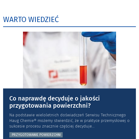
WARTO WIEDZIEĆ
Co naprawdę decyduje o jakości
przygotowania powierzchni?
Na podstawie wieloletnich doświadczeń Serwisu Technicznego
Haug Chemie® możemy stwierdzić, że w praktyce przemysłowej o
sukcesie procesu znacznie częściej decyduje
...
PRZYGOTOWANIE POWIERZCHNI