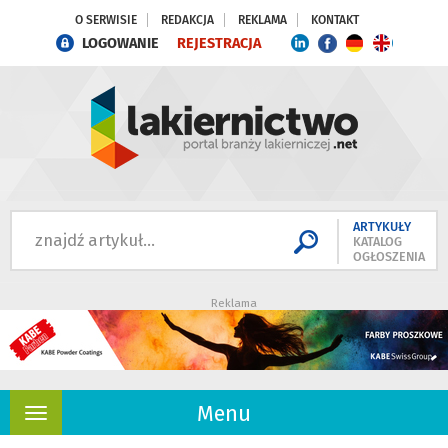
O SERWISIE
REDAKCJA
REKLAMA
KONTAKT
LOGOWANIE
REJESTRACJA
ARTYKUŁY
KATALOG
OGŁOSZENIA
Reklama
Menu
Rozwiń
nawigację