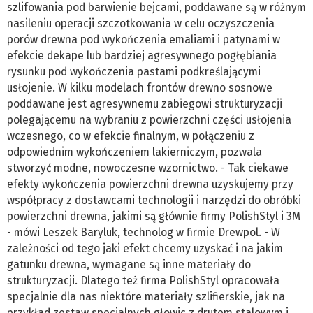
szlifowania pod barwienie bejcami, poddawane są w różnym
nasileniu operacji szczotkowania w celu oczyszczenia
porów drewna pod wykończenia emaliami i patynami w
efekcie dekape lub bardziej agresywnego pogłębiania
rysunku pod wykończenia pastami podkreślającymi
usłojenie. W kilku modelach frontów drewno sosnowe
poddawane jest agresywnemu zabiegowi strukturyzacji
polegającemu na wybraniu z powierzchni części usłojenia
wczesnego, co w efekcie finalnym, w połączeniu z
odpowiednim wykończeniem lakierniczym, pozwala
stworzyć modne, nowoczesne wzornictwo. - Tak ciekawe
efekty wykończenia powierzchni drewna uzyskujemy przy
współpracy z dostawcami technologii i narzędzi do obróbki
powierzchni drewna, jakimi są głównie firmy PolishStyl i 3M
- mówi Leszek Baryluk, technolog w firmie Drewpol. - W
zależności od tego jaki efekt chcemy uzyskać i na jakim
gatunku drewna, wymagane są inne materiały do
strukturyzacji. Dlatego też firma PolishStyl opracowała
specjalnie dla nas niektóre materiały szlifierskie, jak na
przykład zestaw specjalnych głowic z drutem stalowym i