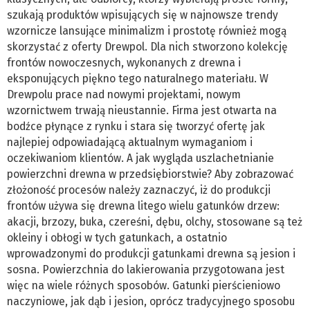
szukają produktów wpisujących się w najnowsze trendy
wzornicze lansujące minimalizm i prostotę również mogą
skorzystać z oferty Drewpol. Dla nich stworzono kolekcję
frontów nowoczesnych, wykonanych z drewna i
eksponujących piękno tego naturalnego materiału. W
Drewpolu prace nad nowymi projektami, nowym
wzornictwem trwają nieustannie. Firma jest otwarta na
bodźce płynące z rynku i stara się tworzyć ofertę jak
najlepiej odpowiadającą aktualnym wymaganiom i
oczekiwaniom klientów. A jak wygląda uszlachetnianie
powierzchni drewna w przedsiębiorstwie? Aby zobrazować
złożoność procesów należy zaznaczyć, iż do produkcji
frontów używa się drewna litego wielu gatunków drzew:
akacji, brzozy, buka, czereśni, dębu, olchy, stosowane są też
okleiny i obłogi w tych gatunkach, a ostatnio
wprowadzonymi do produkcji gatunkami drewna są jesion i
sosna. Powierzchnia do lakierowania przygotowana jest
więc na wiele różnych sposobów. Gatunki pierścieniowo
naczyniowe, jak dąb i jesion, oprócz tradycyjnego sposobu